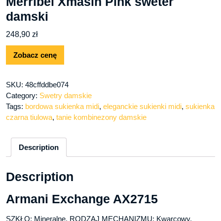
Merribel Xmasin Pink sweter
damski
248,90
zł
Zobacz cenę
SKU:
48cffddbe074
Category:
Swetry damskie
Tags:
bordowa sukienka midi
,
eleganckie sukienki midi
,
sukienka
czarna tiulowa
,
tanie kombinezony damskie
Description
Description
Armani Exchange AX2715
SZKŁO: Mineralne, RODZAJ MECHANIZMU: Kwarcowy,