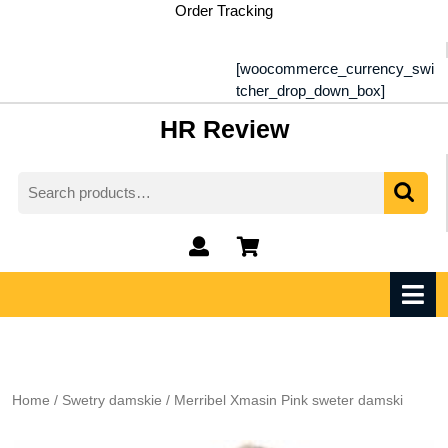
Skip
Order Tracking
to
content
[woocommerce_currency_swi
tcher_drop_down_box]
HR Review
Search
for:
My
shopping
Account
cart
O
M
Home
/
Swetry damskie
/ Merribel Xmasin Pink sweter damski