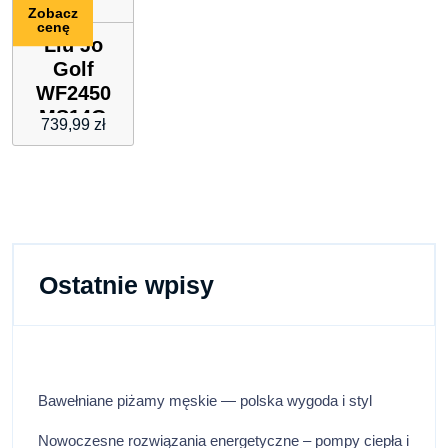
Zobacz
cenę
Liu Jo
Golf
WF2450
MS14G
739,99
zł
Brązowy
Regular
Fit
Ostatnie wpisy
Bawełniane piżamy męskie — polska wygoda i styl
Nowoczesne rozwiązania energetyczne – pompy ciepła i