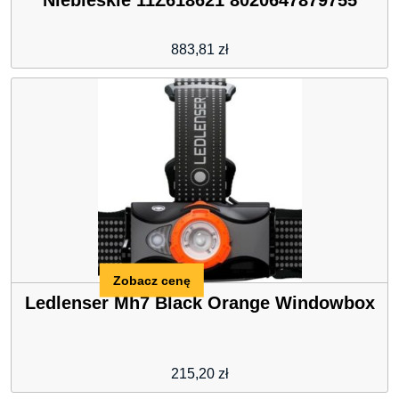
Niebieskie 11Z618621 8020647879755
883,81
zł
Zobacz cenę
Ledlenser Mh7 Black Orange Windowbox
215,20
zł