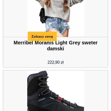
Zobacz cenę
Merribel Moranis Light Grey sweter
damski
222,90
zł