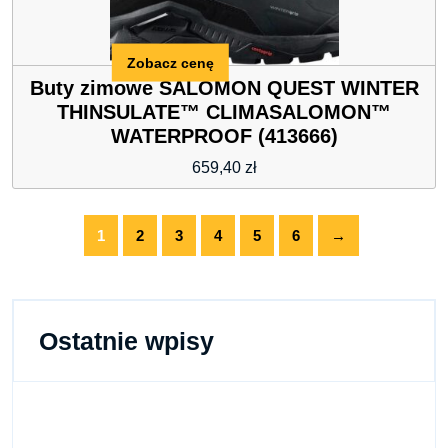
Zobacz cenę
Buty zimowe SALOMON QUEST WINTER
THINSULATE™ CLIMASALOMON™
WATERPROOF (413666)
659,40
zł
1
2
3
4
5
6
→
Ostatnie wpisy