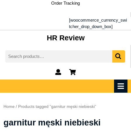
Skip
Order Tracking
to
content
[woocommerce_currency_swi
tcher_drop_down_box]
HR Review
Search
for:
My
shopping
Account
cart
O
M
Home
/ Products tagged “garnitur męski niebieski”
garnitur męski niebieski