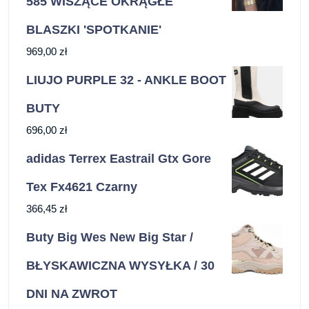
585 WISZĄCE OKRĄGŁE
BLASZKI 'SPOTKANIE'
969,00
zł
LIUJO PURPLE 32 - ANKLE BOOT
BUTY
696,00
zł
adidas Terrex Eastrail Gtx Gore
Tex Fx4621 Czarny
366,45
zł
Buty Big Wes New Big Star /
BŁYSKAWICZNA WYSYŁKA / 30
DNI NA ZWROT