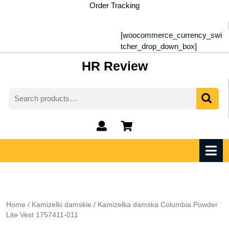
Skip
Order Tracking
to
content
[woocommerce_currency_swi
tcher_drop_down_box]
HR Review
Search
for:
My
shopping
Account
cart
O
M
Home
/
Kamizelki damskie
/ Kamizelka damska Columbia Powder
Lite Vest 1757411-011