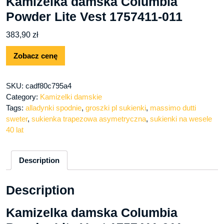
Kamizelka damska Columbia
Powder Lite Vest 1757411-011
383,90
zł
Zobacz cenę
SKU:
cadf80c795a4
Category:
Kamizelki damskie
Tags:
alladynki spodnie
,
groszki pl sukienki
,
massimo dutti
sweter
,
sukienka trapezowa asymetryczna
,
sukienki na wesele
40 lat
Description
Description
Kamizelka damska Columbia