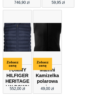
Hilfiger
RÓŻOWA
746,90
zł
59,95
zł
DW0DW13742-
(HH003-51)
C87
Zobacz
Zobacz
cenę
cenę
TOMMY
Malfini
HILFIGER
Kamizelka
HERITAGE
polarowa
LW DOWN
unisex
552,00
zł
49,00
zł
VEST
5X8
czarny XS