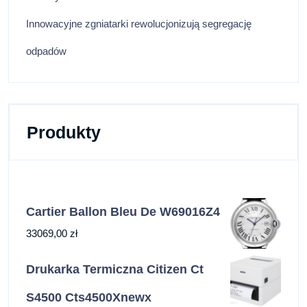
Innowacyjne zgniatarki rewolucjonizują segregację
odpadów
Produkty
Cartier Ballon Bleu De W69016Z4
33069,00
zł
Drukarka Termiczna Citizen Ct
S4500 Cts4500Xnewx