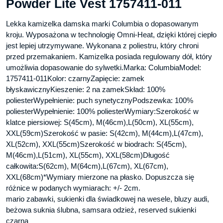
Powder Lite Vest 1757411-011
Lekka kamizelka damska marki Columbia o dopasowanym
kroju. Wyposażona w technologię Omni-Heat, dzięki której ciepło
jest lepiej utrzymywane. Wykonana z poliestru, który chroni
przed przemakaniem. Kamizelka posiada regulowany dół, który
umożliwia dopasowanie do sylwetki.Marka: ColumbiaModel:
1757411-011Kolor: czarnyZapięcie: zamek
błyskawicznyKieszenie: 2 na zamekSkład: 100%
poliesterWypełnienie: puch synetycznyPodszewka: 100%
poliesterWypełnienie: 100% poliesterWymiary:Szerokość w
klatce piersiowej: S(45cm), M(46cm),L(50cm), XL(55cm),
XXL(59cm)Szerokość w pasie: S(42cm), M(44cm),L(47cm),
XL(52cm), XXL(55cm)Szerokość w biodrach: S(45cm),
M(46cm),L(51cm), XL(55cm), XXL(58cm)Długość
całkowita:S(62cm), M(64cm),L(67cm), XL(67cm),
XXL(68cm)*Wymiary mierzone na płasko. Dopuszcza się
różnice w podanych wymiarach: +/- 2cm.
mario zabawki, sukienki dla świadkowej na wesele, bluzy audi,
beżowa suknia ślubna, samsara odzież, reserved sukienki
czarna