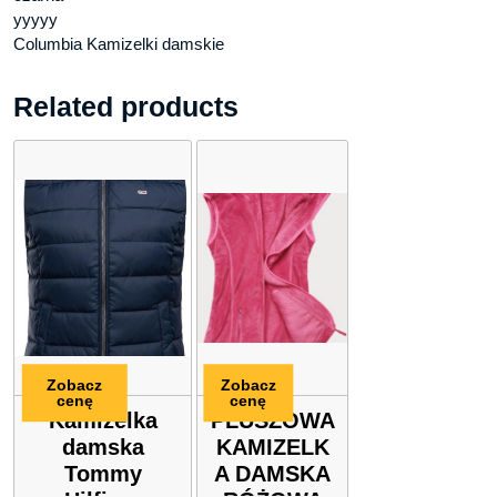
yyyyy
Columbia Kamizelki damskie
Related products
Zobacz
Zobacz
cenę
cenę
Kamizelka
PLUSZOWA
damska
KAMIZELK
Tommy
A DAMSKA