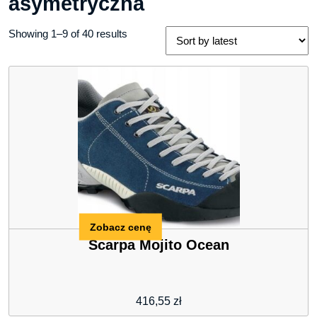
asymetryczna
Showing 1–9 of 40 results
Zobacz cenę
Scarpa Mojito Ocean
416,55
zł