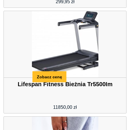
299,95
zł
Zobacz cenę
Lifespan Fitness Bieżnia Tr5500Im
11850,00
zł