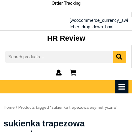
Skip
Order Tracking
to
content
[woocommerce_currency_swi
tcher_drop_down_box]
HR Review
Search
for:
My
shopping
Account
cart
O
M
Home
/ Products tagged “sukienka trapezowa asymetryczna”
sukienka trapezowa