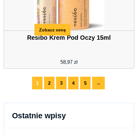
Zobacz cenę
Resibo Krem Pod Oczy 15ml
58,97
zł
1
2
3
4
5
→
Ostatnie wpisy