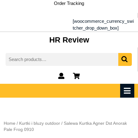
Skip
Order Tracking
to
content
[woocommerce_currency_swi
tcher_drop_down_box]
HR Review
Search
for:
My
shopping
Account
cart
O
M
Home
/
Kurtki i bluzy outdoor
/ Salewa Kurtka Agner Dst Anorak
Pale Frog 0910