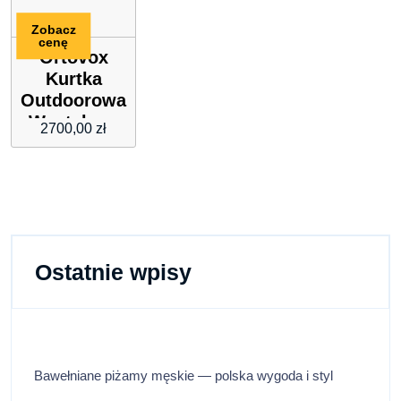
Zobacz
cenę
Ortovox
Kurtka
Outdoorowa
Westalpen
2700,00
zł
3L Jacket W
Ice
Waterfall M
Ostatnie wpisy
Bawełniane piżamy męskie — polska wygoda i styl