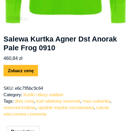
Salewa Kurtka Agner Dst Anorak
Pale Frog 0910
460,84
zł
Zobacz cenę
SKU:
e6c795bc9c64
Category:
Kurtki i bluzy outdoor
Tags:
dres cena
,
kod rabatowy reserved
,
maxi sukienka
,
reserved kraków
,
spodnie męskie rozmiarówka
,
suknia
wieczorowa czerwona