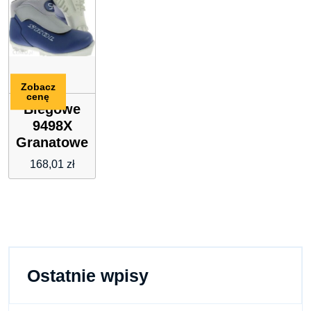
tester
Zobacz
cenę
Biegowe
9498X
Granatowe
168,01
zł
Ostatnie wpisy