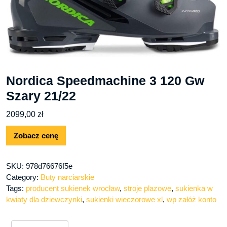
Nordica Speedmachine 3 120 Gw
Szary 21/22
2099,00
zł
Zobacz cenę
SKU:
978d76676f5e
Category:
Buty narciarskie
Tags:
producent sukienek wrocław
,
stroje plazowe
,
sukienka w
kwiaty dla dziewczynki
,
sukienki wieczorowe xl
,
wp załóż konto