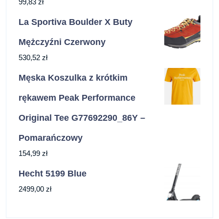
99,83
zł
La Sportiva Boulder X Buty
Mężczyźni Czerwony
530,52
zł
Męska Koszulka z krótkim
rękawem Peak Performance
Original Tee G77692290_86Y –
Pomarańczowy
154,99
zł
Hecht 5199 Blue
2499,00
zł