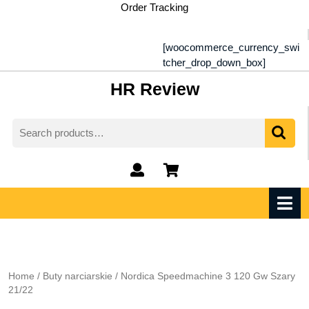
Skip
Order Tracking
to
content
[woocommerce_currency_swi
tcher_drop_down_box]
HR Review
Search
for:
My
shopping
Account
cart
O
M
Home
/
Buty narciarskie
/ Nordica Speedmachine 3 120 Gw Szary
21/22