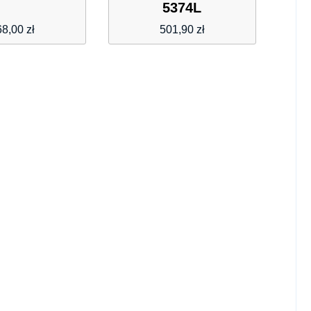
5374L
68,00
zł
501,90
zł