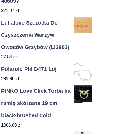
486097
221,97
zł
Lullalove Szczotka Do
Czyszczenia Warzyw
Owoców Grzybów (Ll3803)
27,84
zł
Polaroid Pld D471 Loj
299,90
zł
PINKO Love Click Torba na
ramię skórzana 19 cm
black-brushed gold
1008,00
zł