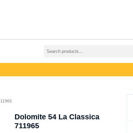
Search
for:
711965
Dolomite 54 La Classica
711965