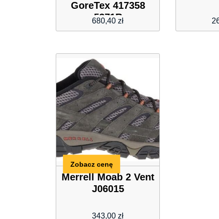
GoreTex 417358
5371R
680,40
zł
2
Zobacz cenę
Merrell Moab 2 Vent
J06015
343,00
zł