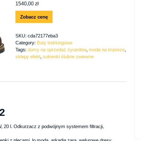
1540,00
zł
Zobacz cenę
SKU:
cda72177eba3
Category:
Buty trekkingowe
Tags:
domy na sprzedaż żyrardów
,
moda na impreze
,
sklepy efekt
,
sukienki ślubne zwiewne
2
20 l. Odkurzacz z podwójnym systemem filtracji,
enki z plecami, lo moda, arkadia zara, welurowe dresy,