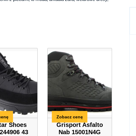
cenę
Zobacz cenę
tar Shoes
Grisport Asfalto
244906 43
Nab 15001N4G