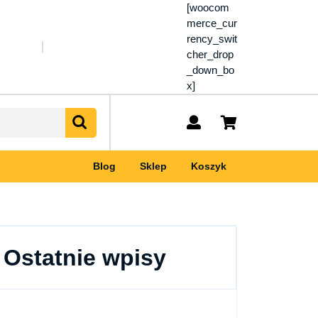
[woocom
merce_cur
rency_swit
cher_drop
_down_bo
x]
My
shopping
Account
cart
Blog
Sklep
Koszyk
Ostatnie wpisy