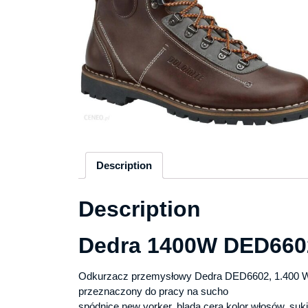
Description
Description
Dedra 1400W DED660
Odkurzacz przemysłowy Dedra DED6602, 1.400 W, 
przeznaczony do pracy na sucho
spódnice new yorker, blada cera kolor włosów, suki