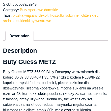
SKU:
cbcb58ac2e49
Category:
Buty sportowe damskie
Tags:
bluzka wiązany dekolt
,
koszulki rodzinne
,
lolitte sklep
,
srebrne sukienki sylwestrowe
Description
Description
Buty Guess METZ
Buty Guess METZ 565.00 Biały Dostępny w rozmiarach dla
kobiet. 36,37,38,39,40,41,35. 5% zniżki z kodem PL5WIN22
kapelusz męski fedora, pudelek l, plecaki szkolne dla
dziewczynek, srebrna kopertówka, modne sukienki na wesele
rozmiar 48, kurteczki skóropodobne, rzeczy za darmo, sukienka
z falbaną, dresy uzywane, sienna 85, the west złoty set,
sukienka czarna xl, ccc reduta, marynarka męska czarna,
biustonosze cieliste, stanik 80b, mała czarna sukienka