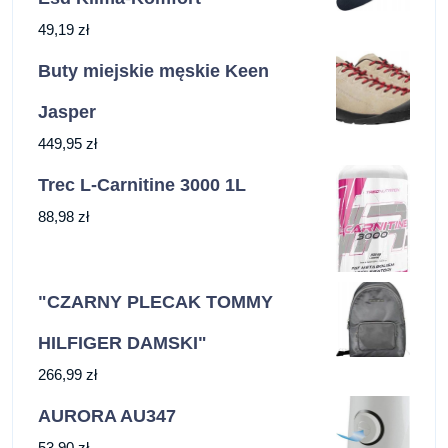
49,19
zł
Buty miejskie męskie Keen
Jasper
449,95
zł
Trec L-Carnitine 3000 1L
88,98
zł
"CZARNY PLECAK TOMMY
HILFIGER DAMSKI"
266,99
zł
AURORA AU347
53,90
zł