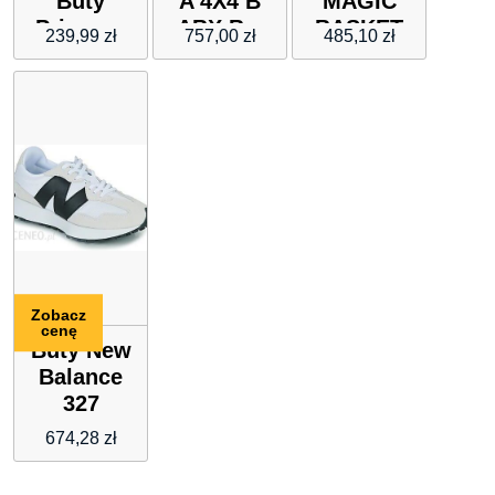
Buty
A 4X4 B
MAGIC
Princess
ABX B –
BASKET
239,99
zł
757,00
zł
485,10
zł
SU+TE
DEMI CUT
SUEDE
LEATHER
Zobacz
cenę
Buty New
Balance
327
674,28
zł