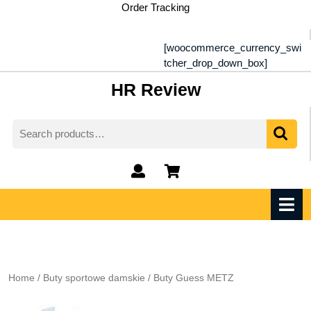
Skip
Order Tracking
to
content
[woocommerce_currency_swi
tcher_drop_down_box]
HR Review
Search
for:
My
shopping
Account
cart
O
M
Home
/
Buty sportowe damskie
/ Buty Guess METZ