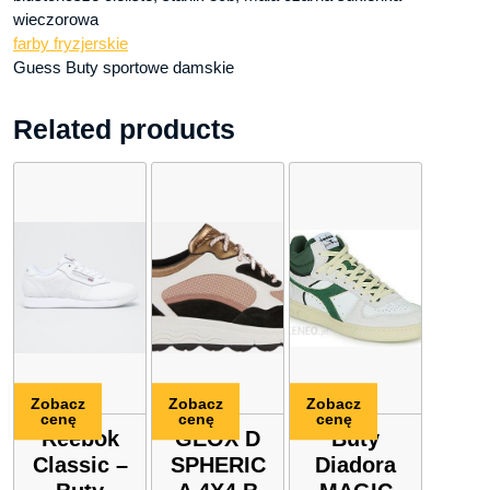
wieczorowa
farby fryzjerskie
Guess Buty sportowe damskie
Related products
Zobacz
Zobacz
Zobacz
cenę
cenę
cenę
Reebok
GEOX D
Buty
Classic –
SPHERIC
Diadora