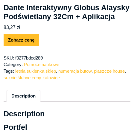
Dante Interaktywny Globus Alaysky
Podświetlany 32Cm + Aplikacja
83,27
zł
Zobacz cenę
SKU:
f3277bded289
Category:
Pomoce naukowe
Tags:
letnia sukienka sklep
,
numeracja butow
,
płaszcze house
,
suknie ślubne ceny katowice
Description
Description
Portfel