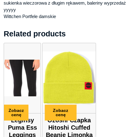
sukienka wieczorowa z długim rękawem, baleriny wyprzedaż
yyyyy
Wittchen Portfele damskie
Related products
Zobacz
Zobacz
cenę
cenę
Leginsy
Ozoshi Czapka
Puma Ess
Hitoshi Cuffed
Leggings
Beanie Limonka