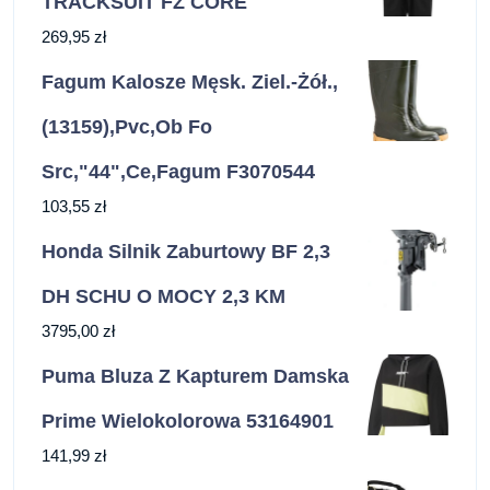
TRACKSUIT FZ CORE
269,95
zł
Fagum Kalosze Męsk. Ziel.-Żół.,
(13159),Pvc,Ob Fo
Src,"44",Ce,Fagum F3070544
103,55
zł
Honda Silnik Zaburtowy BF 2,3
DH SCHU O MOCY 2,3 KM
3795,00
zł
Puma Bluza Z Kapturem Damska
Prime Wielokolorowa 53164901
141,99
zł