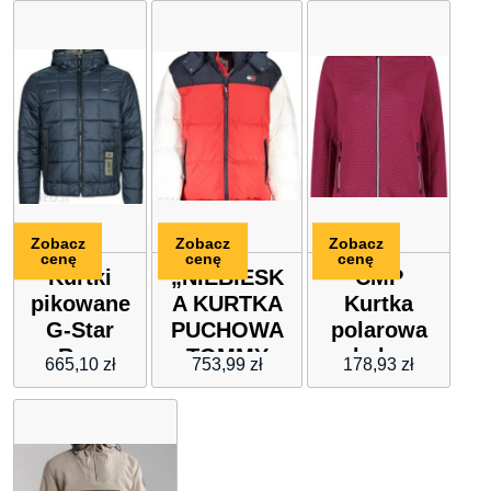
Zobacz
Zobacz
Zobacz
cenę
cenę
cenę
Kurtki
„NIEBIESK
CMP
pikowane
A KURTKA
Kurtka
G-Star
PUCHOWA
polarowa
Raw
TOMMY
w kolorze
665,10
zł
753,99
zł
178,93
zł
Meefic sqr
HILFIGER
czerwonym
quilted
MĘSKA”
hdd jkt