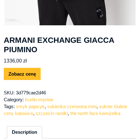
ARMANI EXCHANGE GIACCA
PIUMINO
1336,00
zł
Zobacz cenę
SKU:
3d779cae2d46
Category:
Kurtki męskie
Tags:
smyk pajacyk
,
sukienka czerwona mini
,
suknie ślubne
ceny katowice
,
szczecin randki
,
the north face kamizelka
Description