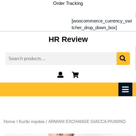
Skip
Order Tracking
to
content
[woocommerce_currency_swi
tcher_drop_down_box]
HR Review
Search
for:
My
shopping
Account
cart
O
M
Home
/
Kurtki męskie
/ ARMANI EXCHANGE GIACCA PIUMINO