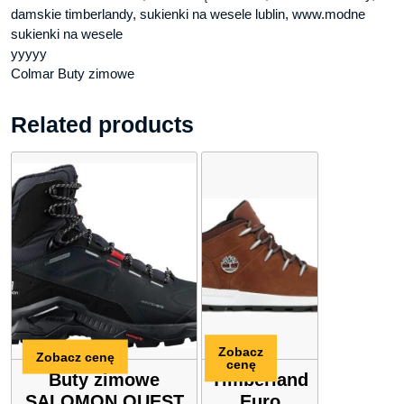
damskie timberlandy, sukienki na wesele lublin, www.modne
sukienki na wesele
yyyyy
Colmar Buty zimowe
Related products
Zobacz
Zobacz cenę
cenę
Buty zimowe
Timberland
SALOMON QUEST
Euro