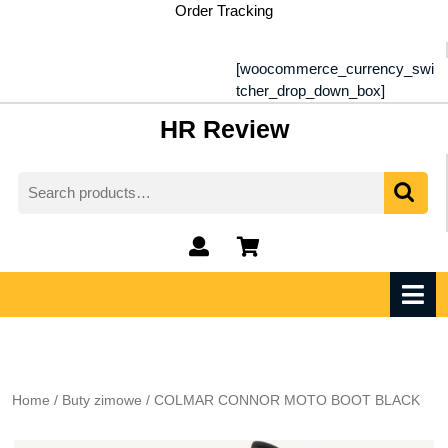
Skip
Order Tracking
to
content
[woocommerce_currency_swi
tcher_drop_down_box]
HR Review
Search
for:
My
shopping
Account
cart
O
M
Home
/
Buty zimowe
/ COLMAR CONNOR MOTO BOOT BLACK