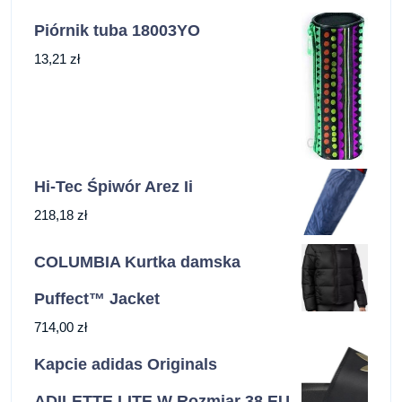
Piórnik tuba 18003YO
13,21
zł
Hi-Tec Śpiwór Arez Ii
218,18
zł
COLUMBIA Kurtka damska
Puffect™ Jacket
714,00
zł
Kapcie adidas Originals
ADILETTE LITE W Rozmiar 38 EU