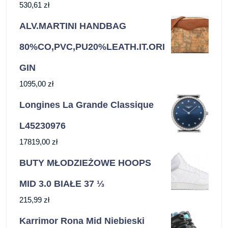
530,61
zł
ALV.MARTINI HANDBAG
80%CO,PVC,PU20%LEATH.IT.ORI
GIN
1095,00
zł
Longines La Grande Classique
L45230976
17819,00
zł
BUTY MŁODZIEŻOWE HOOPS
MID 3.0 BIAŁE 37 ⅓
215,99
zł
Karrimor Rona Mid Niebieski