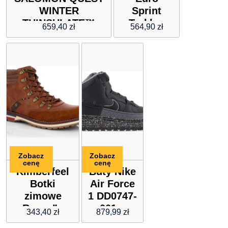
WINTER
Sprint
THINSULATE™
Trekker
659,40
zł
564,90
zł
CLIMASALOMON™
Mid
WATERPROOF
0A25Dc
(413666)
Zobacz
Zobacz
cenę
cenę
Kimberfeel
Buty Nike
Botki
Air Force
zimowe
1 DD0747-
„Renzo” w
001 –
343,40
zł
879,99
zł
kolorze
czarne