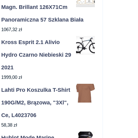
Magn. Brillant 126X71Cm
Panoramiczna 57 Szklana Biała
1067,32
zł
Kross Esprit 2.1 Alivio
Hydro Czarno Niebieski 29
2021
1999,00
zł
Lahti Pro Koszulka T-Shirt
190G/M2, Brązowa, "3Xl",
Ce, L4023706
58,38
zł
Hublot Mode Marine