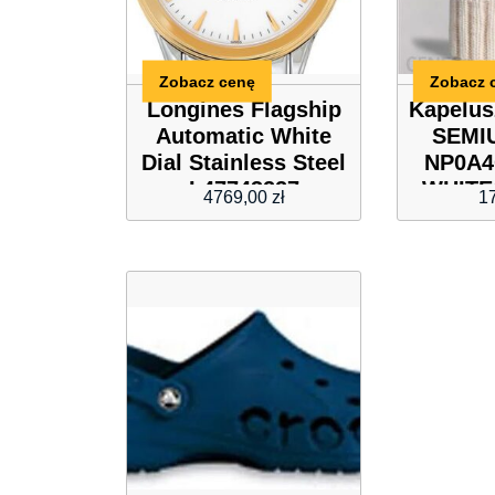
Zobacz cenę
Zobacz 
Longines Flagship
Kapelus
Automatic White
SEMI
Dial Stainless Steel
NP0A4
L47743227
WHITE
4769,00
zł
1