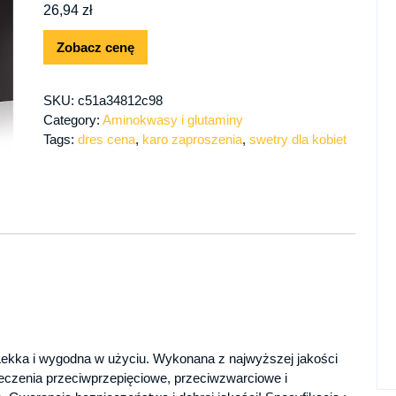
26,94
zł
Zobacz cenę
SKU:
c51a34812c98
Category:
Aminokwasy i glutaminy
Tags:
dres cena
,
karo zaproszenia
,
swetry dla kobiet
kka i wygodna w użyciu. Wykonana z najwyższej jakości
eczenia przeciwprzepięciowe, przeciwzwarciowe i