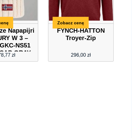
cenę
Zobacz cenę
ze Napapijri
FYNCH-HATTON
URY W 3 –
Troyer-Zip
GKC-NS51
CAP GRAY
78,77
zł
296,00
zł