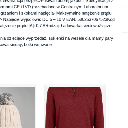
 Gwarancja bezpieczeństwa i dobrej jakości! Specyfikacja :-
normami CE i LVD (przebadane w Centralnym Laboratorium
egrzaniem i skokami napięcia- Maksymalne natężenie prądu:
V- Napięcie wyjściowe: DC 5 – 10 V EAN: 5902537067523Kod
tężenie prądu [A]: 0,7 ARodzaj: Ładowarka sieciowaZłącze:
brania dziecięce wyprzedaż, sukienki na wesele dla mamy pary
ansowa sinsay, botki wsuwane