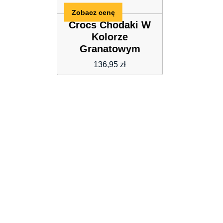
Zobacz cenę
Crocs Chodaki W
Kolorze
Granatowym
136,95
zł