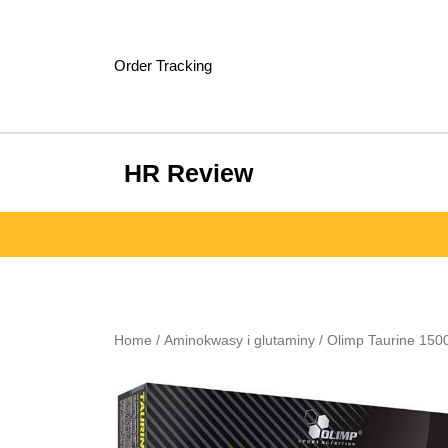
Skip
to
content
Order Tracking
HR Review
Home
/
Aminokwasy i glutaminy
/ Olimp Taurine 150