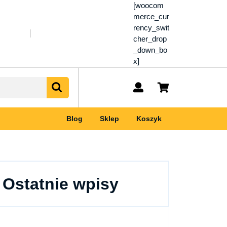
[woocom
merce_cur
rency_swit
cher_drop
_down_bo
x]
My
shopping
Account
cart
Blog
Sklep
Koszyk
Ostatnie wpisy