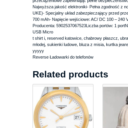
przeciążeniowe zapewniając pełne bezpieczeństwo.
Najwyższa jakość elektroniki- Pełna zgodność z 
UKE)- Specjalny układ zabezpieczający przed prz
700 mAh- Napięcie wejściowe: AC/ DC 100 – 240 
Producenta: 5902537067523Liczba portów: 1 portNa
USB Micro
t shirt i, reserved katowice, chabrowy płaszcz, u
młodej, sukienki ludowe, bluza z misia, kurtka je
yyyyy
Reverse Ładowarki do telefonów
Related products