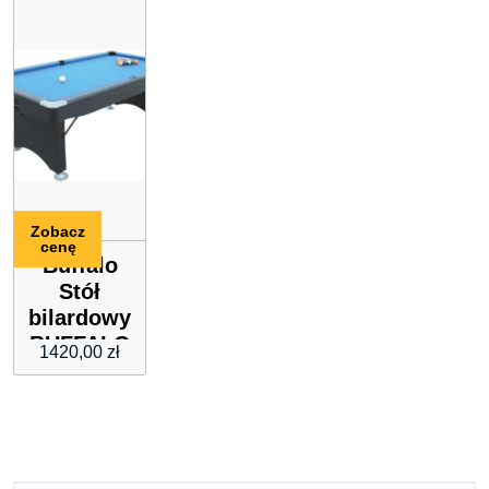
Zobacz
cenę
Buffalo
Stół
bilardowy
BUFFALO
1420,00
zł