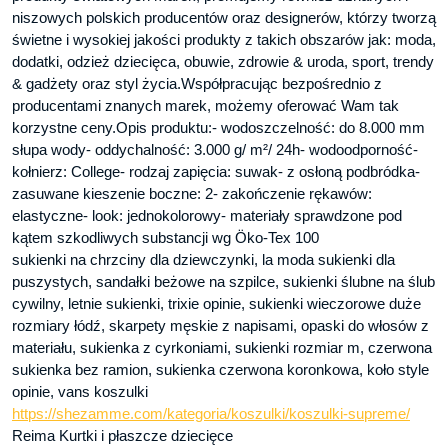
niszowych polskich producentów oraz designerów, którzy tworzą
świetne i wysokiej jakości produkty z takich obszarów jak: moda,
dodatki, odzież dziecięca, obuwie, zdrowie & uroda, sport, trendy
& gadżety oraz styl życia.Współpracując bezpośrednio z
producentami znanych marek, możemy oferować Wam tak
korzystne ceny.Opis produktu:- wodoszczelność: do 8.000 mm
słupa wody- oddychalność: 3.000 g/ m²/ 24h- wodoodporność-
kołnierz: College- rodzaj zapięcia: suwak- z osłoną podbródka-
zasuwane kieszenie boczne: 2- zakończenie rękawów:
elastyczne- look: jednokolorowy- materiały sprawdzone pod
kątem szkodliwych substancji wg Öko-Tex 100
sukienki na chrzciny dla dziewczynki, la moda sukienki dla
puszystych, sandałki beżowe na szpilce, sukienki ślubne na ślub
cywilny, letnie sukienki, trixie opinie, sukienki wieczorowe duże
rozmiary łódź, skarpety męskie z napisami, opaski do włosów z
materiału, sukienka z cyrkoniami, sukienki rozmiar m, czerwona
sukienka bez ramion, sukienka czerwona koronkowa, koło style
opinie, vans koszulki
https://shezamme.com/kategoria/koszulki/koszulki-supreme/
Reima Kurtki i płaszcze dziecięce