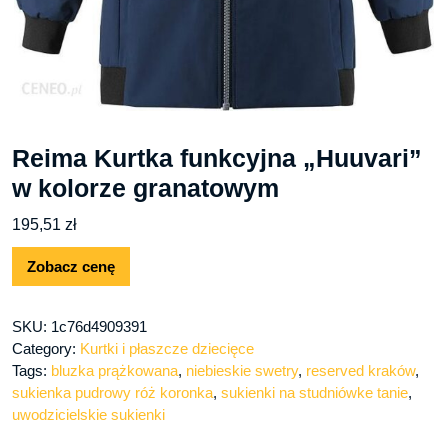
Reima Kurtka funkcyjna „Huuvari”
w kolorze granatowym
195,51
zł
Zobacz cenę
SKU:
1c76d4909391
Category:
Kurtki i płaszcze dziecięce
Tags:
bluzka prążkowana
,
niebieskie swetry
,
reserved kraków
,
sukienka pudrowy róż koronka
,
sukienki na studniówke tanie
,
uwodzicielskie sukienki