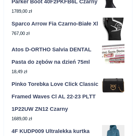
Parker Boot 40F2PKFB6L Czarny
1789,00
zł
Sparco Arrow Fia Czarno-Białe Xl
767,00
zł
Atos D-ORTHO Salvia DENTAL
Pasta do zębów na dzień 75ml
18,49
zł
Pinko Torebka Love Click Classic
Framed Waves Cl AL 22-23 PLTT
1P22UW ZN12 Czarny
1689,00
zł
4F KUDP009 Ultralekka kurtka