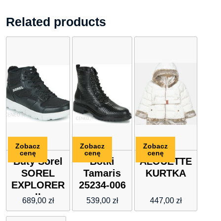
Related products
Zobacz
Zobacz
Zobacz
cenę
cenę
cenę
Buty Sorel
Botki
ALOUETTE
SOREL
Tamaris
KURTKA
EXPLORER
25234-006
II
689,00
zł
539,00
zł
447,00
zł
SNEAKER
MID WP