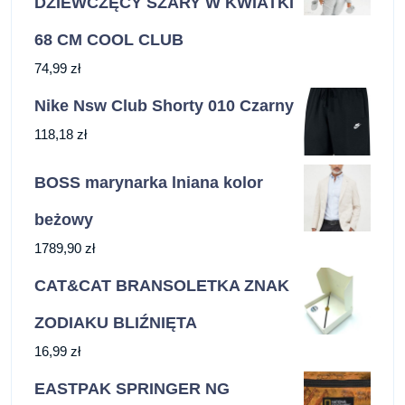
DZIEWCZĘCY SZARY W KWIATKI
68 CM COOL CLUB
74,99
zł
Nike Nsw Club Shorty 010 Czarny
118,18
zł
BOSS marynarka lniana kolor
beżowy
1789,90
zł
CAT&CAT BRANSOLETKA ZNAK
ZODIAKU BLIŹNIĘTA
16,99
zł
EASTPAK SPRINGER NG