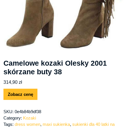
Camelowe kozaki Olesky 2001
skórzane buty 38
314,90
zł
Zobacz cenę
SKU:
0e4b84b9df38
Category:
Kozaki
Tags:
dress women
,
maxi sukienka
,
sukienki dla 40 latki na