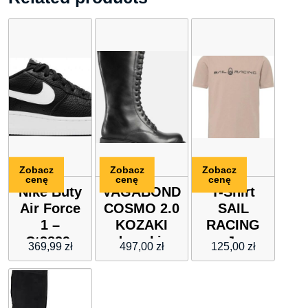
Zobacz
Zobacz
Zobacz
cenę
cenę
cenę
Nike Buty
VAGABOND
T-Shirt
Air Force
COSMO 2.0
SAIL
1 –
KOZAKI
RACING
Ct3839-
damskie
Jr
369,99
zł
497,00
zł
125,00
zł
002
Bowman
Tee –
brązowy