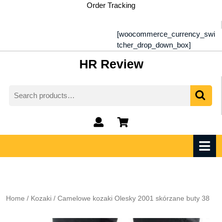
Skip
Order Tracking
to
content
[woocommerce_currency_swi
tcher_drop_down_box]
HR Review
Search
for:
My
shopping
Account
cart
O
M
Home
/
Kozaki
/ Camelowe kozaki Olesky 2001 skórzane buty 38