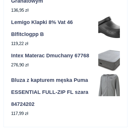
Granatowym
136,95
zł
Lemigo Klapki 8% Vat 46
Blfitclogpp B
119,22
zł
Intex Materac Dmuchany 67768
276,90
zł
Bluza z kapturem męska Puma
ESSENTIAL FULL-ZIP FL szara
84724202
117,99
zł