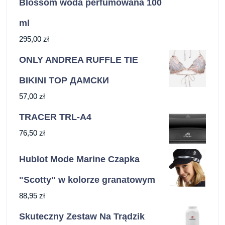
Blossom woda perfumowana 100
ml
295,00
zł
ONLY ANDREA RUFFLE TIE
BIKINI TOP ДАМСКИ
57,00
zł
TRACER TRL-A4
76,50
zł
Hublot Mode Marine Czapka
"Scotty" w kolorze granatowym
88,95
zł
Skuteczny Zestaw Na Trądzik