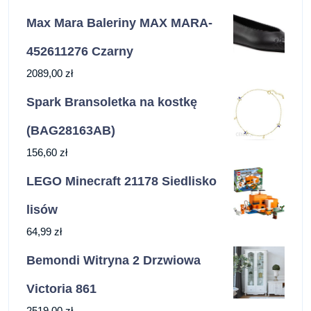
Max Mara Baleriny MAX MARA-
452611276 Czarny
2089,00
zł
Spark Bransoletka na kostkę
(BAG28163AB)
156,60
zł
LEGO Minecraft 21178 Siedlisko
lisów
64,99
zł
Bemondi Witryna 2 Drzwiowa
Victoria 861
2519,00
zł