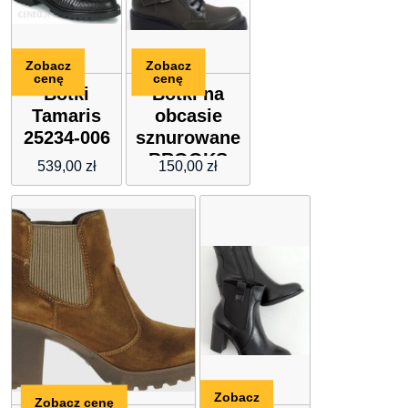
Zobacz
Zobacz
cenę
cenę
Botki
Botki na
Tamaris
obcasie
25234-006
sznurowane
BROOKS
539,00
zł
150,00
zł
DK.GREEN
Inello
Zobacz
Zobacz cenę