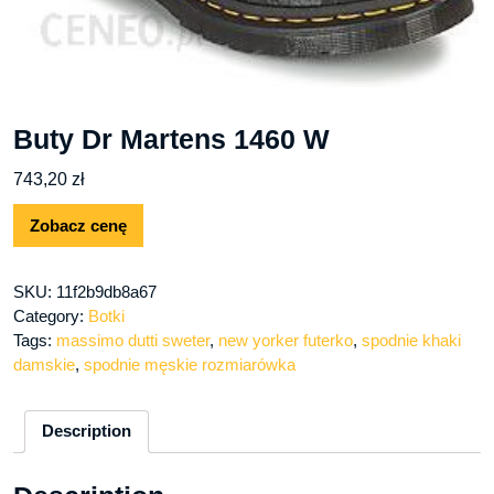
Buty Dr Martens 1460 W
743,20
zł
Zobacz cenę
SKU:
11f2b9db8a67
Category:
Botki
Tags:
massimo dutti sweter
,
new yorker futerko
,
spodnie khaki
damskie
,
spodnie męskie rozmiarówka
Description