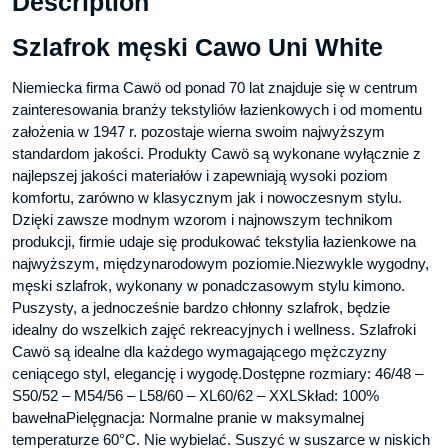
Description
Szlafrok męski Cawo Uni White
Niemiecka firma Cawö od ponad 70 lat znajduje się w centrum
zainteresowania branży tekstyliów łazienkowych i od momentu
założenia w 1947 r. pozostaje wierna swoim najwyższym
standardom jakości. Produkty Cawö są wykonane wyłącznie z
najlepszej jakości materiałów i zapewniają wysoki poziom
komfortu, zarówno w klasycznym jak i nowoczesnym stylu.
Dzięki zawsze modnym wzorom i najnowszym technikom
produkcji, firmie udaje się produkować tekstylia łazienkowe na
najwyższym, międzynarodowym poziomie.Niezwykle wygodny,
męski szlafrok, wykonany w ponadczasowym stylu kimono.
Puszysty, a jednocześnie bardzo chłonny szlafrok, będzie
idealny do wszelkich zajęć rekreacyjnych i wellness. Szlafroki
Cawö są idealne dla każdego wymagającego mężczyzny
ceniącego styl, elegancję i wygodę.Dostępne rozmiary: 46/48 –
S50/52 – M54/56 – L58/60 – XL60/62 – XXLSkład: 100%
bawełnaPielęgnacja: Normalne pranie w maksymalnej
temperaturze 60°C. Nie wybielać. Suszyć w suszarce w niskich