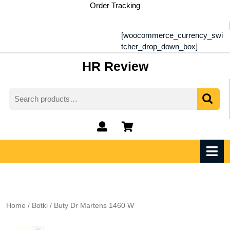
Skip
Order Tracking
to
content
[woocommerce_currency_swi
tcher_drop_down_box]
HR Review
Search
for:
My
shopping
Account
cart
O
M
Home
/
Botki
/ Buty Dr Martens 1460 W