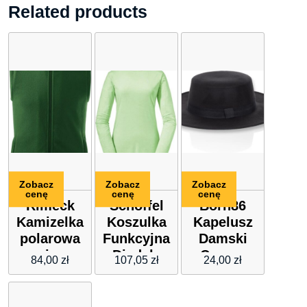
Related products
Zobacz
Zobacz
Zobacz
cenę
cenę
cenę
Rimeck
Schöffel
Born86
Kamizelka
Koszulka
Kapelusz
polarowa
Funkcyjna
Damski
unisex
Disdale
Czarny
84,00
zł
107,05
zł
24,00
zł
518
Zielony
zielony
butelkowy