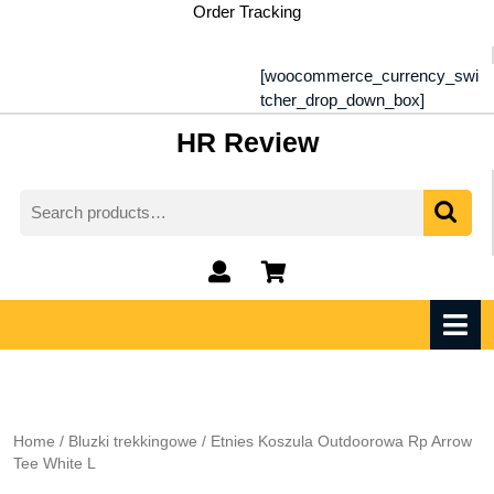
Skip
Order Tracking
to
content
[woocommerce_currency_swi
tcher_drop_down_box]
HR Review
Search
for:
My
shopping
Account
cart
O
M
Home
/
Bluzki trekkingowe
/ Etnies Koszula Outdoorowa Rp Arrow
Tee White L