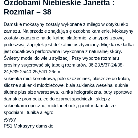
Ozdobami Niebieskie Janetta :
Rozmiar – 38
Damskie mokasyny zostały wykonane z miłego w dotyku eko
zamszu. Na przodzie znajdują się ozdobne kamienie. Mokasyny
zostały osadzone na delikatnej platformie, z antypoślizgową
podeszwą. Zapiętek jest delikatnie usztywniany. Miękka wkładka
jest dodatkowo perforowana i wykonana z naturalnej skóry.
Świetny model do wielu stylizacji! Przy wyborze rozmiaru
prosimy sugerować się tabelą rozmiarów. 36-23,5/37-24/38-
24,5/39-25/40-25,5/41-26cm
sukienka midi koronkowa, polo szczecinek, płaszcze do kolan,
śliczne sukienki młodzieżowe, biała sukienka weselna, suknie
ślubne plus size warszawa, kurtka holograficzna, buty sportowe
damskie promocja, co do czarnej spodniczki, sklep z
sukienkami opoczno, midi facebook, garnitur damski ze
spodniami, tunika allegro
yyyyy
PS1 Mokasyny damskie