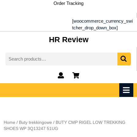
Skip
Order Tracking
to
content
[woocommerce_currency_swi
tcher_drop_down_box]
HR Review
Search
for:
My
shopping
Account
cart
O
M
Home
/
Buty trekkingowe
/ BUTY CMP RIGEL LOW TREKKING
SHOES WP 3Q13247 51UG