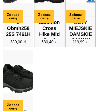
Zobacz
Zobacz
Zobacz
cenę
cenę
cenę
4F
Salomon
BUTY
Obmh258
Cross
MIEJSKIE
25S 7461H
Hike Mid
DAMSKIE
Gtx 2
CAMMY
389,00
zł
680,40
zł
119,99
zł
GoreTex
KAPPA
417358
5371R
Zobacz
cenę