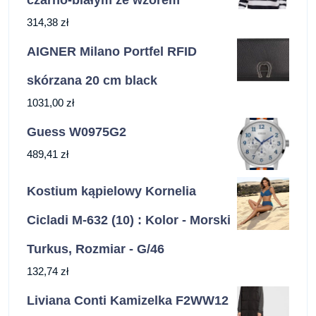
314,38
zł
AIGNER Milano Portfel RFID
skórzana 20 cm black
1031,00
zł
Guess W0975G2
489,41
zł
Kostium kąpielowy Kornelia
Cicladi M-632 (10) : Kolor - Morski
Turkus, Rozmiar - G/46
132,74
zł
Liviana Conti Kamizelka F2WW12