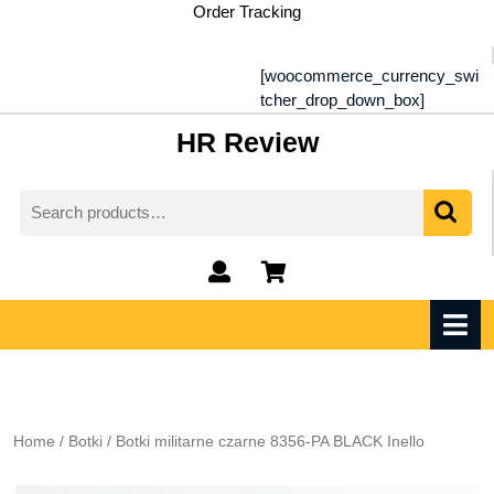
Skip
Order Tracking
to
content
[woocommerce_currency_swi
tcher_drop_down_box]
HR Review
Search
for:
My
shopping
Account
cart
O
M
Home
/
Botki
/ Botki militarne czarne 8356-PA BLACK Inello