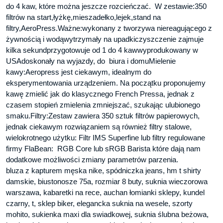
do 4 kaw, które można jeszcze rozcieńczać. W zestawie:350
filtrów na start,łyżkę,mieszadełko,lejek,stand na
filtry,AeroPress.Ważne:wykonany z tworzywa niereagującego z
żywnością i wodąwytrzymały na upadkiczyszczenie zajmuje
kilka sekundprzygotowuje od 1 do 4 kawwyprodukowany w
USAdoskonały na wyjazdy, do biura i domuMielenie
kawy:Aeropress jest ciekawym, idealnym do
eksperymentowania urządzeniem. Na początku proponujemy
kawę zmielić jak do klasycznego French Pressa, jednak z
czasem stopień zmielenia zmniejszać, szukając ulubionego
smaku.Filtry:Zestaw zawiera 350 sztuk filtrów papierowych,
jednak ciekawym rozwiązaniem są również filtry stalowe,
wielokrotnego użytku: Filtr IMS Superfine lub filtry regulowane
firmy FlaBean: RGB Core lub sRGB Barista które dają nam
dodatkowe możliwości zmiany parametrów parzenia.
bluza z kapturem męska nike, spódniczka jeans, hm t shirty
damskie, biustonosze 75a, rozmiar 8 buty, suknia wieczorowa
warszawa, kabaretki na rece, auchan łomianki sklepy, kundel
czarny, t, sklep biker, elegancka suknia na wesele, szorty
mohito, sukienka maxi dla swiadkowej, suknia ślubna beżowa,