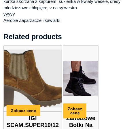
kurtka skórzana z kapturem, sukienka w kwiaty wesele, dresy
młodzieżowe chłopięce, v na sylwestra
yyyyy
Aerobie Zaparzacze i kawiarki
Related products
Zobacz
Zobacz cenę
cenę
IGI
Zamszowe
SCAM.SUPER10/12
Botki Na