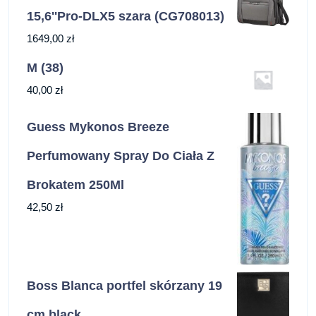
15,6''Pro-DLX5 szara (CG708013)
1649,00
zł
M (38)
40,00
zł
Guess Mykonos Breeze
Perfumowany Spray Do Ciała Z
Brokatem 250Ml
42,50
zł
Boss Blanca portfel skórzany 19
cm black