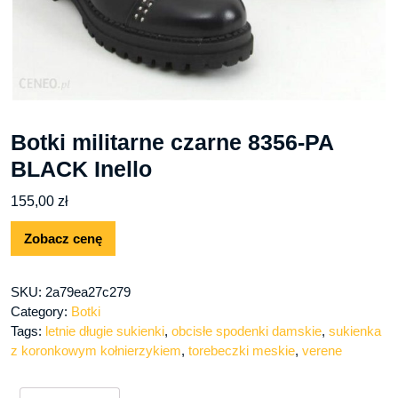
Botki militarne czarne 8356-PA
BLACK Inello
155,00
zł
Zobacz cenę
SKU:
2a79ea27c279
Category:
Botki
Tags:
letnie długie sukienki
,
obcisłe spodenki damskie
,
sukienka
z koronkowym kołnierzykiem
,
torebeczki meskie
,
verene