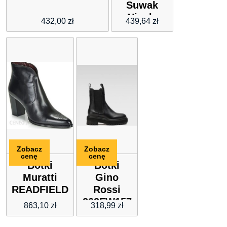
Suwak
Nicole
432,00
zł
439,64
zł
2754
Czarne :
Rozmiar –
37
Zobacz
Zobacz
cenę
cenę
Botki
Botki
Muratti
Gino
READFIELD
Rossi
222FW157
863,10
zł
318,99
zł