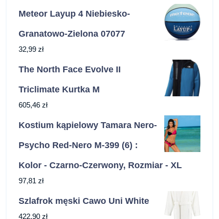
Meteor Layup 4 Niebiesko-
Granatowo-Zielona 07077
32,99
zł
The North Face Evolve II
Triclimate Kurtka M
605,46
zł
Kostium kąpielowy Tamara Nero-
Psycho Red-Nero M-399 (6) :
Kolor - Czarno-Czerwony, Rozmiar - XL
97,81
zł
Szlafrok męski Cawo Uni White
422,90
zł