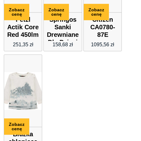
Zobacz
Zobacz
Zobacz
cenę
cenę
cenę
Petzl
Springos
Citizen
Actik Core
Sanki
CA0780-
Red 450lm
Drewniane
87E
Dla Dzieci
251,35
zł
158,68
zł
1095,56
zł
Z
Oparciem
Czarno
Różowy
Zobacz
cenę
Bluzka