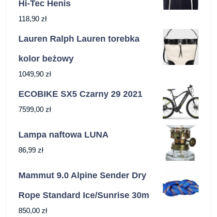
Hi-Tec Henis
118,90
zł
Lauren Ralph Lauren torebka
kolor beżowy
1049,90
zł
ECOBIKE SX5 Czarny 29 2021
7599,00
zł
Lampa naftowa LUNA
86,99
zł
Mammut 9.0 Alpine Sender Dry
Rope Standard Ice/Sunrise 30m
850,00
zł