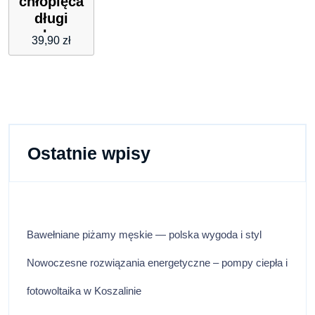
chłopięca
długi
rękaw,
39,90
zł
biała,
Kanz
KANZ
Ostatnie wpisy
Bawełniane piżamy męskie — polska wygoda i styl
Nowoczesne rozwiązania energetyczne – pompy ciepła i
fotowoltaika w Koszalinie