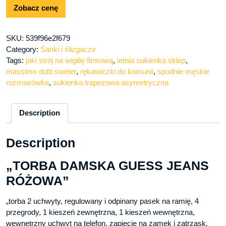
Zobacz cenę
SKU:
539f96e2f679
Category:
Sanki i ślizgacze
Tags:
jaki strój na wigilię firmową
,
letnia sukienka sklep
,
massimo dutti sweter
,
rękawiczki do komunii
,
spodnie męskie
rozmiarówka
,
sukienka trapezowa asymetryczna
Description
Description
„TORBA DAMSKA GUESS JEANS
RÓŻOWA”
„torba 2 uchwyty, regulowany i odpinany pasek na ramię, 4
przegrody, 1 kieszeń zewnętrzna, 1 kieszeń wewnętrzna,
wewnętrzny uchwyt na telefon, zapięcie na zamek i zatrzask,