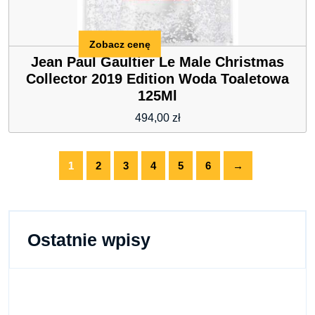
Zobacz cenę
Jean Paul Gaultier Le Male Christmas
Collector 2019 Edition Woda Toaletowa
125Ml
494,00
zł
1
2
3
4
5
6
→
Ostatnie wpisy