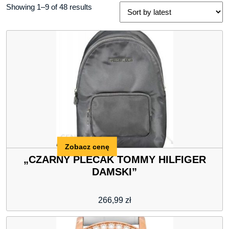
Showing 1–9 of 48 results
Zobacz cenę
„CZARNY PLECAK TOMMY HILFIGER
DAMSKI”
266,99
zł