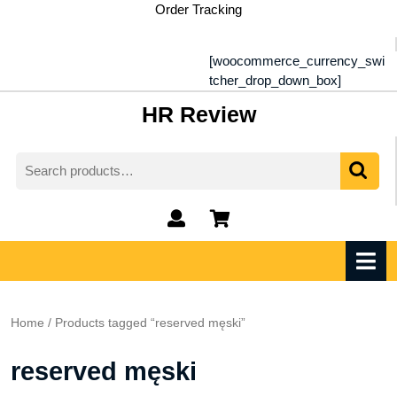
Skip
Order Tracking
to
content
[woocommerce_currency_swi
tcher_drop_down_box]
HR Review
Search
for:
My
shopping
Account
cart
O
M
Home
/ Products tagged “reserved męski”
reserved męski