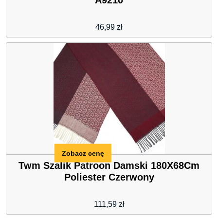
A9210
46,99
zł
Zobacz cenę
Twm Szalik Patroon Damski 180X68Cm
Poliester Czerwony
111,59
zł