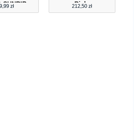
 SUNRIB
Biały
9,99
zł
212,50
zł
SUN-FUS