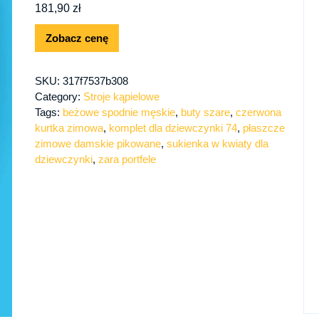
181,90
zł
Zobacz cenę
SKU:
317f7537b308
Category:
Stroje kąpielowe
Tags:
beżowe spodnie męskie
,
buty szare
,
czerwona
kurtka zimowa
,
komplet dla dziewczynki 74
,
płaszcze
zimowe damskie pikowane
,
sukienka w kwiaty dla
dziewczynki
,
zara portfele