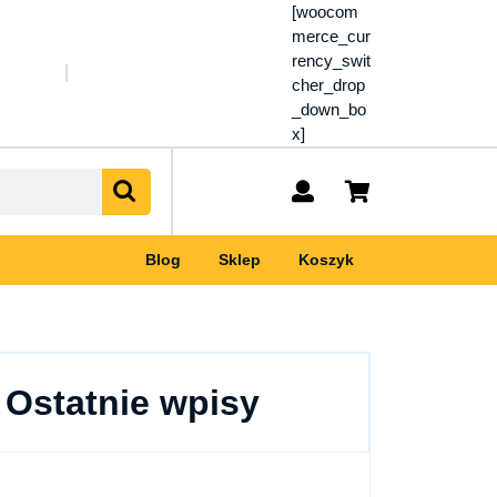
[woocom
merce_cur
rency_swit
cher_drop
_down_bo
x]
My
shopping
Account
cart
Blog
Sklep
Koszyk
Ostatnie wpisy