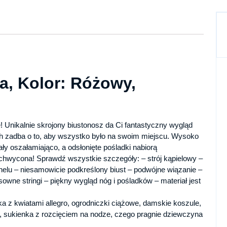
ia, Kolor: Różowy,
ie! Unikalnie skrojony biustonosz da Ci fantastyczny wygląd
cach zadba o to, aby wszystko było na swoim miejscu. Wysoko
ały oszałamiająco, a odsłonięte pośladki nabiorą
hwycona! Sprawdź wszystkie szczegóły: – strój kąpielowy –
unelu – niesamowicie podkreślony biust – podwójne wiązanie –
owne stringi – piękny wygląd nóg i pośladków – materiał jest
a z kwiatami allegro, ogrodniczki ciążowe, damskie koszule,
, sukienka z rozcięciem na nodze, czego pragnie dziewczyna