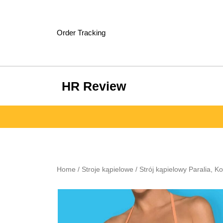
Skip
to
content
Order Tracking
HR Review
Home
/
Stroje kąpielowe
/ Strój kąpielowy Paralia, K