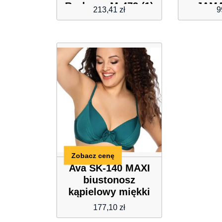
Razberry M-473 (1)
JAMA
213,41
zł
9
JAMA
Zobacz cenę
Ava SK-140 MAXI
biustonosz
kąpielowy miękki
177,10
zł