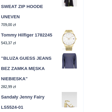
SWEAT ZIP HOODE
UNEVEN
709,00
zł
Tommy Hilfiger 1782245
543,37
zł
"BLUZA GUESS JEANS
BEZ ZAMKA MĘSKA
NIEBIESKA"
282,99
zł
Sandały Jenny Fairy
LS5524-01