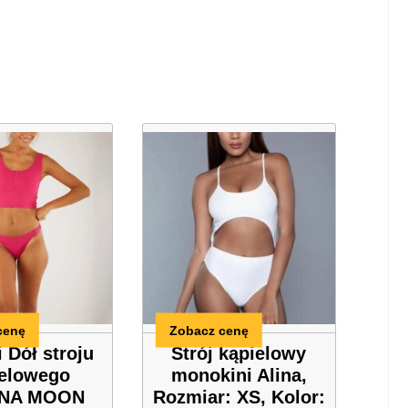
cenę
Zobacz cenę
 Dół stroju
Strój kąpielowy
ielowego
monokini Alina,
NA MOON
Rozmiar: XS, Kolor: