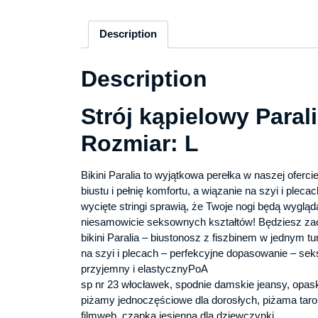
Description
Description
Strój kąpielowy Paral
Rozmiar: L
Bikini Paralia to wyjątkowa perełka w naszej oferc
biustu i pełnię komfortu, a wiązanie na szyi i ple
wycięte stringi sprawią, że Twoje nogi będą wygląd
niesamowicie seksownych kształtów! Będziesz zac
bikini Paralia – biustonosz z fiszbinem w jednym t
na szyi i plecach – perfekcyjne dopasowanie – seks
przyjemny i elastycznyPoA
sp nr 23 włocławek, spodnie damskie jeansy, opask
piżamy jednoczęściowe dla dorosłych, piżama taro
filmweb, czapka jesienna dla dziewczynki