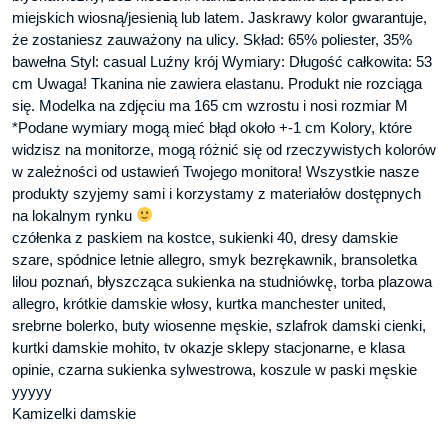
miejskich wiosną/jesienią lub latem. Jaskrawy kolor gwarantuje,
że zostaniesz zauważony na ulicy. Skład: 65% poliester, 35%
bawełna Styl: casual Luźny krój Wymiary: Długość całkowita: 53
cm Uwaga! Tkanina nie zawiera elastanu. Produkt nie rozciąga
się. Modelka na zdjęciu ma 165 cm wzrostu i nosi rozmiar M
*Podane wymiary mogą mieć błąd około +-1 cm Kolory, które
widzisz na monitorze, mogą różnić się od rzeczywistych kolorów
w zależności od ustawień Twojego monitora! Wszystkie nasze
produkty szyjemy sami i korzystamy z materiałów dostępnych
na lokalnym rynku
czółenka z paskiem na kostce, sukienki 40, dresy damskie
szare, spódnice letnie allegro, smyk bezrękawnik, bransoletka
lilou poznań, błyszcząca sukienka na studniówkę, torba plazowa
allegro, krótkie damskie włosy, kurtka manchester united,
srebrne bolerko, buty wiosenne męskie, szlafrok damski cienki,
kurtki damskie mohito, tv okazje sklepy stacjonarne, e klasa
opinie, czarna sukienka sylwestrowa, koszule w paski męskie
yyyyy
Kamizelki damskie