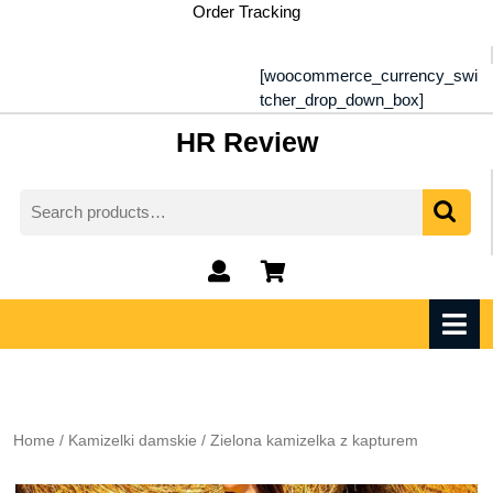
Skip
Order Tracking
to
content
[woocommerce_currency_swi
tcher_drop_down_box]
HR Review
Search
for:
My
shopping
Account
cart
O
M
Home
/
Kamizelki damskie
/ Zielona kamizelka z kapturem