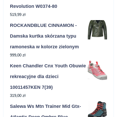
Revolution W0374-80
519,99
zł
ROCKANDBLUE CINNAMON -
Damska kurtka skórzana typu
ramoneska w kolorze zielonym
999,00
zł
Keen Chandler Cnx Youth Obuwie
rekreacyjne dla dzieci
10011457KEN 7(39)
319,00
zł
Salewa Ws Mtn Trainer Mid Gtx-
Atlantic Deep Ombre Blue