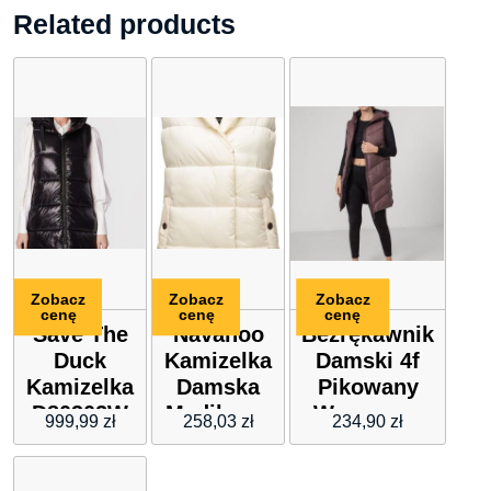
Related products
Zobacz
Zobacz
Zobacz
cenę
cenę
cenę
Save The
Navahoo
Bezrękawnik
Duck
Kamizelka
Damski 4f
Kamizelka
Damska
Pikowany
D80302W
Madilynaa
Wrzosowy
999,99
zł
258,03
zł
234,90
zł
LUCK15
Mdln Wht
Czarny
Xxl