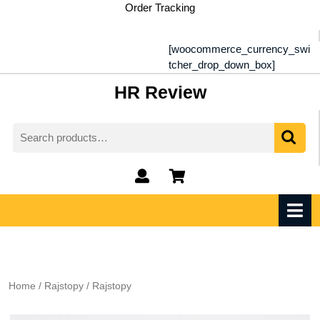
Skip
Order Tracking
to
content
[woocommerce_currency_swi
tcher_drop_down_box]
HR Review
Search
for:
My
shopping
Account
cart
O
M
Home
/
Rajstopy
/ Rajstopy