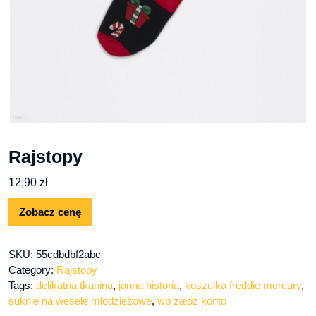
Rajstopy
12,90
zł
Zobacz cenę
SKU:
55cdbdbf2abc
Category:
Rajstopy
Tags:
delikatna tkanina
,
janna historia
,
koszulka freddie mercury
,
suknie na wesele młodzieżowe
,
wp załóż konto