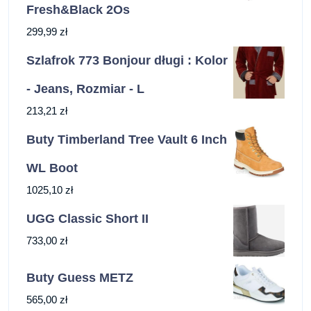
Fresh&Black 2Os
299,99
zł
Szlafrok 773 Bonjour długi : Kolor
- Jeans, Rozmiar - L
213,21
zł
Buty Timberland Tree Vault 6 Inch
WL Boot
1025,10
zł
UGG Classic Short II
733,00
zł
Buty Guess METZ
565,00
zł