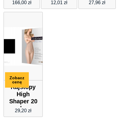
Blue
Comfort
wzór
166,00
zł
12,01
zł
27,96
zł
20
EROTICA
CALZE E
Zobacz
cenę
Rajstopy
High
Shaper 20
den
29,20
zł
modelujące
Nero 3