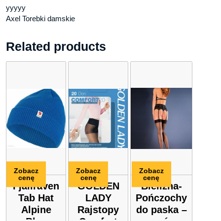
yyyyy
Axel Torebki damskie
Related products
Zobacz
Zobacz
Zobacz
cenę
cenę
cenę
Fjällräven
GOLDEN
Bielizna-
Tab Hat
LADY
Pończochy
Alpine
Rajstopy
do paska –