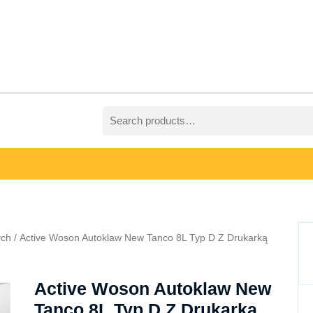
Search
for:
ych
/ Active Woson Autoklaw New Tanco 8L Typ D Z Drukarką
Active Woson Autoklaw New
Tanco 8L Typ D Z Drukarką