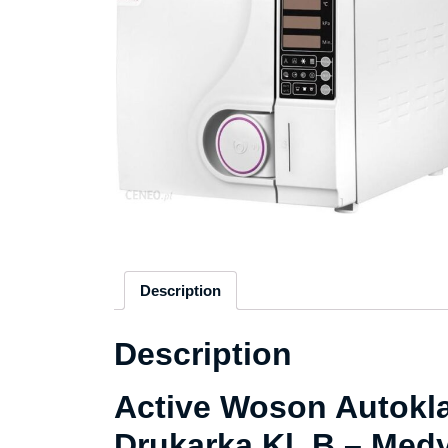
Description
Description
Active Woson Autokl
Drukarką Kl. B – Med