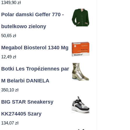
1349,90
zł
Polar damski Geffer 770 -
butelkowo zielony
50,65
zł
Megabol Biosterol 1340 Mg
12,49
zł
Botki Les Tropéziennes par
M Belarbi DANIELA
350,10
zł
BIG STAR Sneakersy
KK274405 Szary
134,07
zł