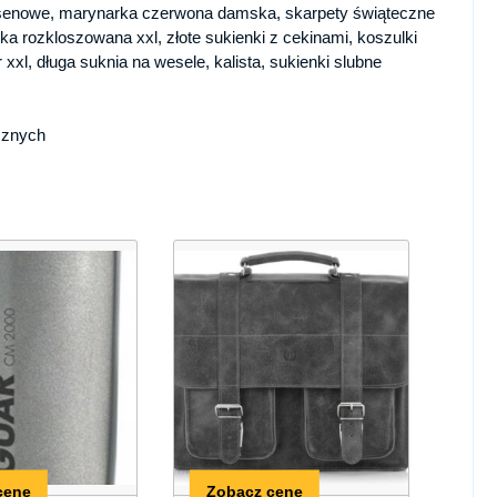
 basenowe, marynarka czerwona damska, skarpety świąteczne
nka rozkloszowana xxl, złote sukienki z cekinami, koszulki
r xxl, długa suknia na wesele, kalista, sukienki slubne
cznych
cenę
Zobacz cenę