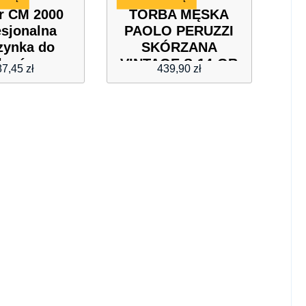
r CM 2000
TORBA MĘSKA
esjonalna
PAOLO PERUZZI
zynka do
SKÓRZANA
łosów
VINTAGE S-14-GR
87,45
zł
439,90
zł