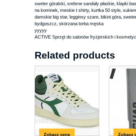
sweter góralski, srebrne sandały płaskie, klapki
na kominek, meskie t shirty, kurtka 50 style, sukie
damskie big star, legginsy szare, bikini góra, swete
bydgoszcz, skórzana torba męska
yyyyy
ACTIVE Sprzęt do salonów fryzjerskich i kosmety
Related products
Zobacz cenę
Zobacz 