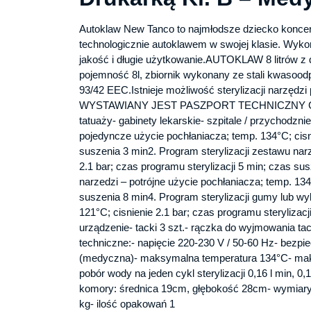
Autoklaw New Tanco to najmłodsze dziecko konc
technologicznie autoklawem w swojej klasie. Wyk
jakość i długie użytkowanie.AUTOKLAW 8 litrów z d
pojemność 8l, zbiornik wykonany ze stali kwasoodp
93/42 EEC.Istnieje możliwość sterylizacji nar
WYSTAWIANY JEST PASZPORT TECHNICZNY GRATIS
tatuaży- gabinety lekarskie- szpitale / przychodzn
pojedyncze użycie pochłaniacza; temp. 134°C; cisni
suszenia 3 min2. Program sterylizacji zestawu narz
2.1 bar; czas programu sterylizacji 5 min; czas su
narzedzi – potrójne użycie pochłaniacza; temp. 134°
suszenia 8 min4. Program sterylizacji gumy lub w
121°C; cisnienie 2.1 bar; czas programu steryliza
urządzenie- tacki 3 szt.- rączka do wyjmowania t
techniczne:- napięcie 220-230 V / 50-60 Hz- bezp
(medyczna)- maksymalna temperatura 134°C- maksym
pobór wody na jeden cykl sterylizacji 0,16 l min,
komory: średnica 19cm, głębokość 28cm- wymiary
kg- ilość opakowań 1