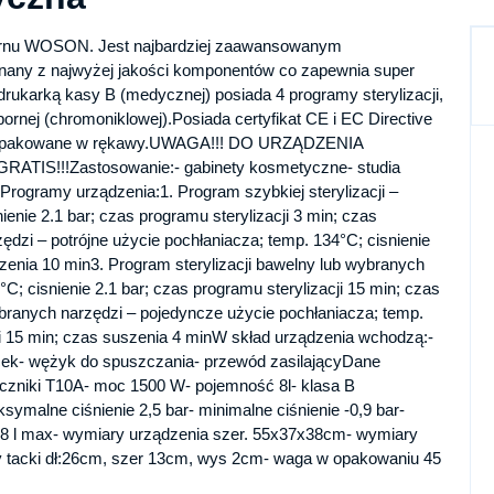
ernu WOSON. Jest najbardziej zaawansowanym
onany z najwyżej jakości komponentów co zapewnia super
rukarką kasy B (medycznej) posiada 4 programy sterylizacji,
ornej (chromoniklowej).Posiada certyfikat CE i EC Directive
zędzi pakowane w rękawy.UWAGA!!! DO URZĄDZENIA
!!!Zastosowanie:- gabinety kosmetyczne- studia
ieProgramy urządzenia:1. Program szybkiej sterylizacji –
enie 2.1 bar; czas programu sterylizacji 3 min; czas
ędzi – potrójne użycie pochłaniacza; temp. 134°C; cisnienie
szenia 10 min3. Program sterylizacji bawelny lub wybranych
C; cisnienie 2.1 bar; czas programu sterylizacji 15 min; czas
ybranych narzędzi – pojedyncze użycie pochłaniacza; temp.
cji 15 min; czas suszenia 4 minW skład urządzenia wchodzą:-
acek- wężyk do spuszczania- przewód zasilającyDane
ieczniki T10A- moc 1500 W- pojemność 8l- klasa B
alne ciśnienie 2,5 bar- minimalne ciśnienie -0,9 bar-
 0,18 l max- wymiary urządzenia szer. 55x37x38cm- wymiary
 tacki dł:26cm, szer 13cm, wys 2cm- waga w opakowaniu 45