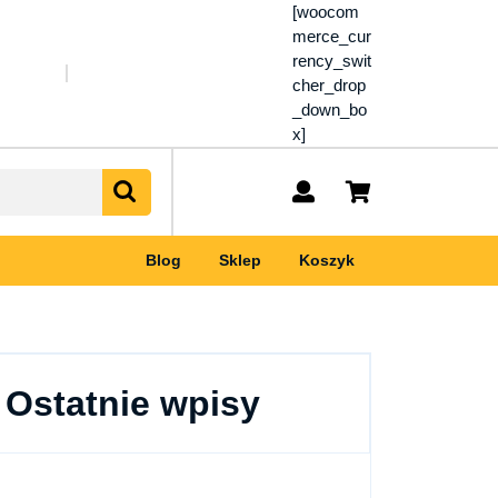
[woocom
merce_cur
rency_swit
cher_drop
_down_bo
x]
My
shopping
Account
cart
Blog
Sklep
Koszyk
Ostatnie wpisy