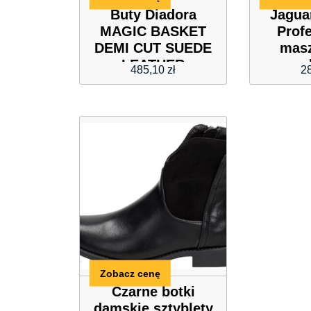
Buty Diadora
Jagua
MAGIC BASKET
Prof
DEMI CUT SUEDE
mas
LEATHER
w
485,10
zł
2
Zobacz cenę
Czarne botki
damskie sztyblety