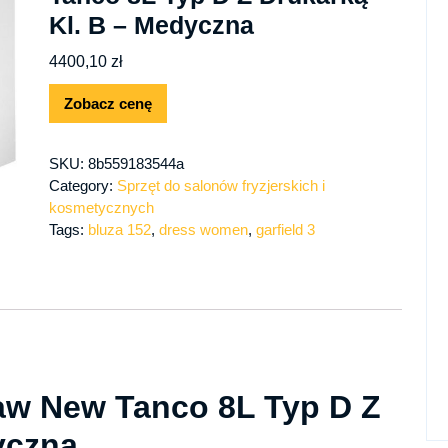
Kl. B – Medyczna
4400,10
zł
Zobacz cenę
SKU:
8b559183544a
Category:
Sprzęt do salonów fryzjerskich i
kosmetycznych
Tags:
bluza 152
,
dress women
,
garfield 3
aw New Tanco 8L Typ D Z
yczna