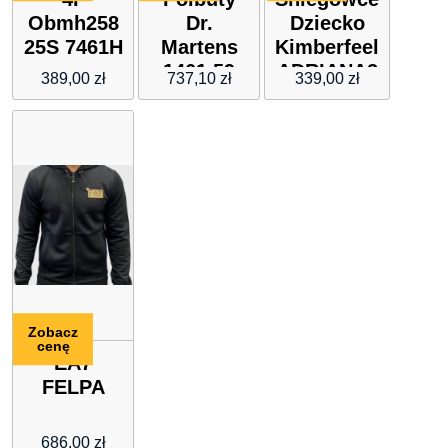
Obmh258
Dr.
Dziecko
25S 7461H
Martens
Kimberfeel
1461 59
ADRIANA2
389,00
zł
737,10
zł
339,00
zł
Black
Smooth (z
nicią)
Zobacz
cenę
EA7
FELPA
686,00
zł