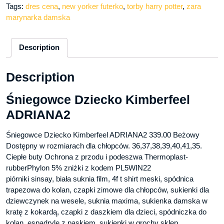
Tags:
dres cena
,
new yorker futerko
,
torby harry potter
,
zara
marynarka damska
Description
Description
Śniegowce Dziecko Kimberfeel
ADRIANA2
Śniegowce Dziecko Kimberfeel ADRIANA2 339.00 Beżowy
Dostępny w rozmiarach dla chłopców. 36,37,38,39,40,41,35.
Ciepłe buty Ochrona z przodu i podeszwa Thermoplast-
rubberPhylon 5% zniżki z kodem PL5WIN22
piórniki sinsay, biała suknia film, 4f t shirt meski, spódnica
trapezowa do kolan, czapki zimowe dla chłopców, sukienki dla
dziewczynek na wesele, suknia maxima, sukienka damska w
kratę z kokardą, czapki z daszkiem dla dzieci, spódniczka do
kolan, espadryle z paskiem, sukienki w grochy sklep