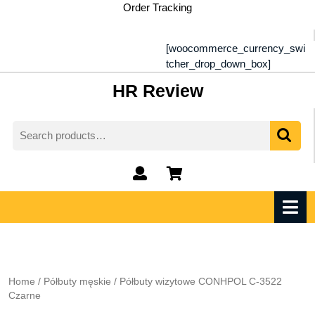
Skip
Order Tracking
to
content
[woocommerce_currency_swi
tcher_drop_down_box]
HR Review
Search
for:
My
shopping
Account
cart
O
M
Home
/
Półbuty męskie
/ Półbuty wizytowe CONHPOL C-3522
Czarne