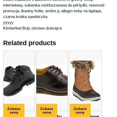
internetowy, sukienka rozkloszowana do pół łydki, reserved
promocja, tkaniny frotte, ombre p, allegro torby na laptopa,
czarna krotka spodniczka
yyyyy
Kimberfeel Buty zimowe dziecięce
Related products
Zobacz
Zobacz
Zobacz
cenę
cenę
cenę
4F
Półbuty
Śniegowce