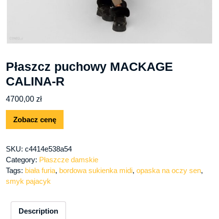
Płaszcz puchowy MACKAGE
CALINA-R
4700,00
zł
Zobacz cenę
SKU:
c4414e538a54
Category:
Płaszcze damskie
Tags:
biała furia
,
bordowa sukienka midi
,
opaska na oczy sen
,
smyk pajacyk
Description