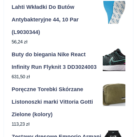
Lahti Wkładki Do Butów
Antybakteryjne 44, 10 Par
(L9030344)
56,24
zł
Buty do biegania Nike React
Infinity Run Flyknit 3 DD3024003
631,50
zł
Poręczne Torebki Skórzane
Listonoszki marki Vittoria Gotti
Zielone (kolory)
113,23
zł
Zestawy dresowe Emporio Armani