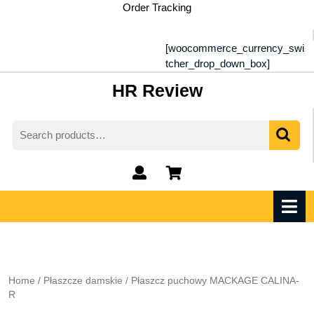
Skip
Order Tracking
to
content
[woocommerce_currency_swi
tcher_drop_down_box]
HR Review
Search
for:
My
shopping
Account
cart
O
M
Home
/
Płaszcze damskie
/ Płaszcz puchowy MACKAGE CALINA-
R