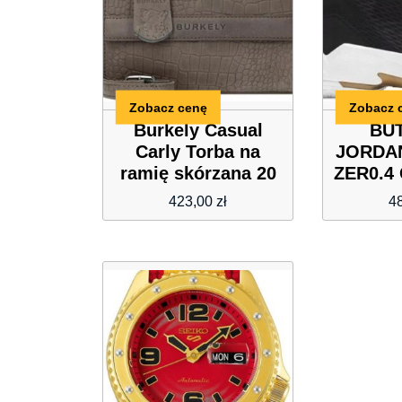
Zobacz cenę
Zobacz 
Burkely Casual
BUT
Carly Torba na
JORDA
ramię skórzana 20
ZER0.4
cm moon grey
423,00
zł
4