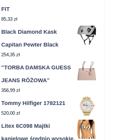
FIT
85,33
zł
Black Diamond Kask
Capitan Pewter Black
254,35
zł
"TORBA DAMSKA GUESS
JEANS RÓŻOWA"
356,99
zł
Tommy Hilfiger 1782121
520,00
zł
Litex 6C098 Majtki
kąpielowe średnio wysokie.