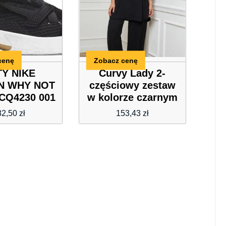
cenę
Zobacz cenę
Y NIKE
Curvy Lady 2-
N WHY NOT
częściowy zestaw
 CQ4230 001
w kolorze czarnym
82,50
zł
153,43
zł