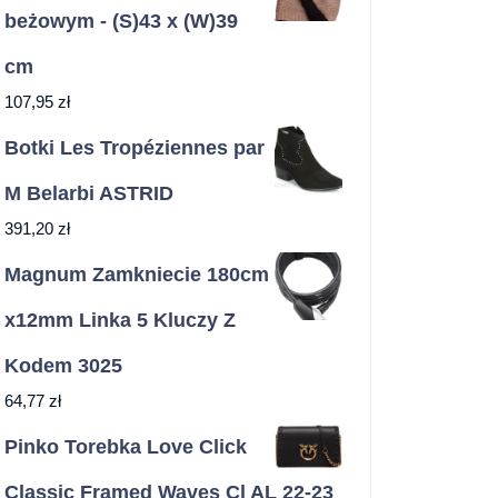
beżowym - (S)43 x (W)39
cm
107,95
zł
Botki Les Tropéziennes par
M Belarbi ASTRID
391,20
zł
Magnum Zamkniecie 180cm
x12mm Linka 5 Kluczy Z
Kodem 3025
64,77
zł
Pinko Torebka Love Click
Classic Framed Waves Cl AL 22-23