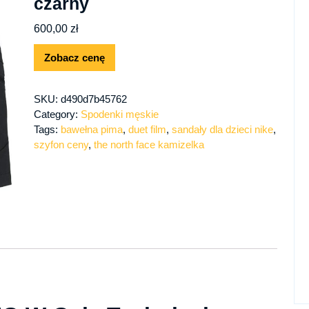
czarny
600,00
zł
Zobacz cenę
SKU:
d490d7b45762
Category:
Spodenki męskie
Tags:
bawełna pima
,
duet film
,
sandały dla dzieci nike
,
szyfon ceny
,
the north face kamizelka