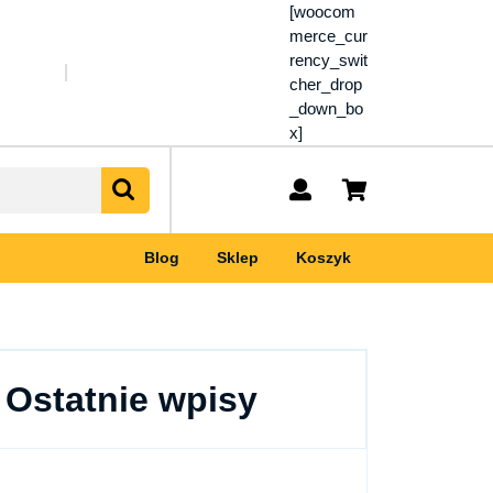
[woocom
merce_cur
rency_swit
cher_drop
_down_bo
x]
My
shopping
Account
cart
Blog
Sklep
Koszyk
Ostatnie wpisy