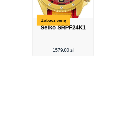
Zobacz cenę
Seiko SRPF24K1
1579,00
zł