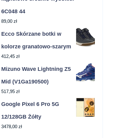
6C048 44
89,00
zł
Ecco Skórzane botki w
kolorze granatowo-szarym
412,45
zł
Mizuno Wave Lightning Z5
Mid (V1Ga190500)
517,95
zł
Google Pixel 6 Pro 5G
12/128GB Żółty
3478,00
zł