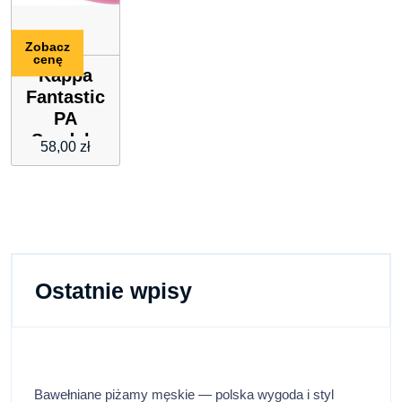
Zobacz
cenę
Kappa
Fantastic
PA
Sandals
58,00
zł
243123PA-
2122 :
Rozmiar –
39
Ostatnie wpisy
Bawełniane piżamy męskie — polska wygoda i styl