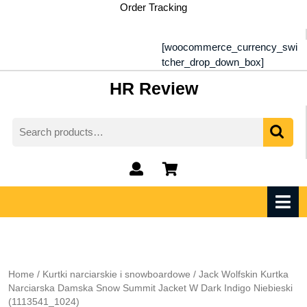
Skip
Order Tracking
to
content
[woocommerce_currency_swi
tcher_drop_down_box]
HR Review
Search
for:
My
shopping
Account
cart
O
M
Home
/
Kurtki narciarskie i snowboardowe
/ Jack Wolfskin Kurtka
Narciarska Damska Snow Summit Jacket W Dark Indigo Niebieski
(1113541_1024)