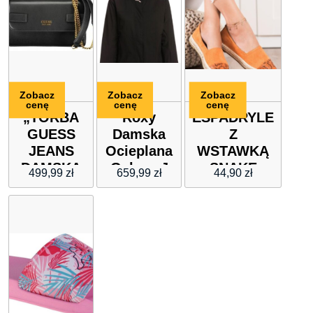
Zobacz
Zobacz
Zobacz
cenę
cenę
cenę
„TORBA
Roxy
ESPADRYLE
GUESS
Damska
Z
JEANS
Ocieplana
WSTAWKĄ
DAMSKA
Galaxy J
SNAKE
499,99
zł
659,99
zł
44,90
zł
CZARNA”
Snjt Kvj0
PRINT
Erjtj03353
Czarny