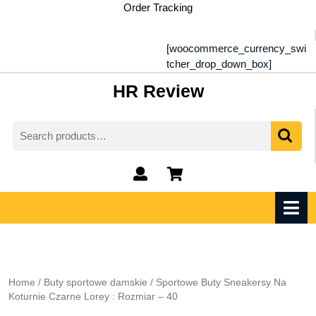
Skip
Order Tracking
to
content
[woocommerce_currency_swi
tcher_drop_down_box]
HR Review
Search
for:
My
shopping
Account
cart
O
M
Home
/
Buty sportowe damskie
/ Sportowe Buty Sneakersy Na
Koturnie Czarne Lorey : Rozmiar – 40