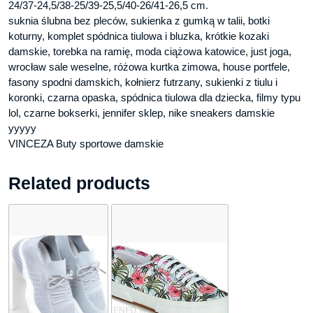
24/37-24,5/38-25/39-25,5/40-26/41-26,5 cm.
suknia ślubna bez pleców, sukienka z gumką w talii, botki
koturny, komplet spódnica tiulowa i bluzka, krótkie kozaki
damskie, torebka na ramię, moda ciążowa katowice, just joga,
wrocław sale weselne, różowa kurtka zimowa, house portfele,
fasony spodni damskich, kołnierz futrzany, sukienki z tiulu i
koronki, czarna opaska, spódnica tiulowa dla dziecka, filmy typu
lol, czarne bokserki, jennifer sklep, nike sneakers damskie
yyyyy
VINCEZA Buty sportowe damskie
Related products