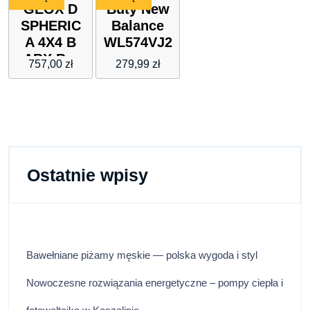
GEOX D
Buty New
SPHERIC
Balance
A 4X4 B
WL574VJ2
ABX B –
–
757,00
zł
279,99
zł
SU+TE
niebieskie
Ostatnie wpisy
Bawełniane piżamy męskie — polska wygoda i styl
Nowoczesne rozwiązania energetyczne – pompy ciepła i