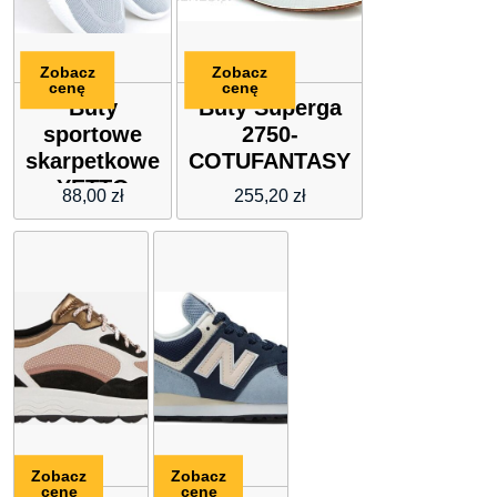
Zobacz
Zobacz
cenę
cenę
Buty
Buty Superga
sportowe
2750-
skarpetkowe
COTUFANTASY
YETTO
88,00
zł
255,20
zł
GREY
Zobacz
Zobacz
cenę
cenę