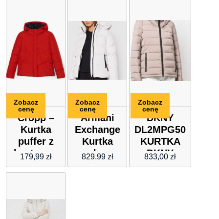
Zobacz
Zobacz
Zobacz
cenę
cenę
cenę
Cropp –
Armani
DKNY
Kurtka
Exchange
DL2MPG50
puffer z
Kurtka
KURTKA
kapturem
puchowa
DKNY
179,99
zł
829,99
zł
833,00
zł
–
6KYB14
Czerwony
YNUNZ
1100 Biały
Regular
Fit