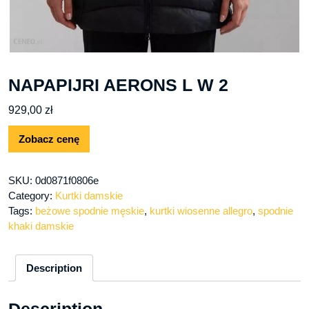
NAPAPIJRI AERONS L W 2
929,00
zł
Zobacz cenę
SKU:
0d0871f0806e
Category:
Kurtki damskie
Tags:
beżowe spodnie męskie
,
kurtki wiosenne allegro
,
spodnie
khaki damskie
Description
Description