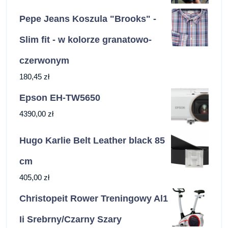
Pepe Jeans Koszula "Brooks" -
Slim fit - w kolorze granatowo-
czerwonym
180,45
zł
Epson EH-TW5650
4390,00
zł
Hugo Karlie Belt Leather black 85
cm
405,00
zł
Christopeit Rower Treningowy Al1
Ii Srebrny/Czarny Szary