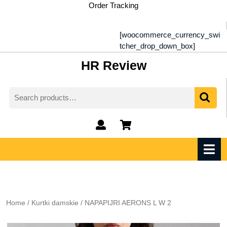
Skip
Order Tracking
to
content
[woocommerce_currency_swi
tcher_drop_down_box]
HR Review
Search
for:
My
shopping
Account
cart
O
M
Home
/
Kurtki damskie
/ NAPAPIJRI AERONS L W 2