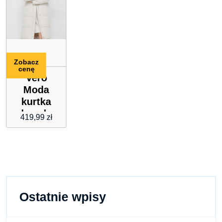
Zobacz
cenę
Vero
Moda
kurtka
damska
419,99
zł
kolor
beżowy
zimowa
Ostatnie wpisy