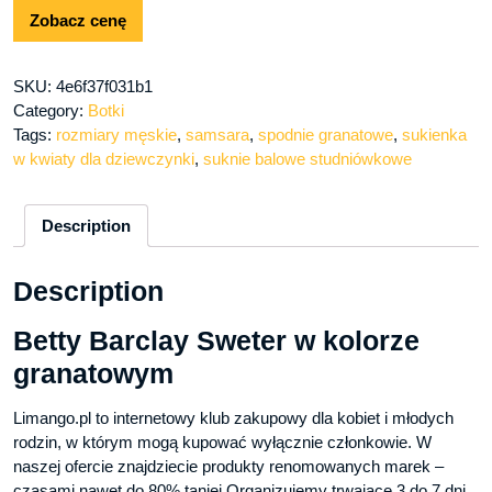
Zobacz cenę
SKU:
4e6f37f031b1
Category:
Botki
Tags:
rozmiary męskie
,
samsara
,
spodnie granatowe
,
sukienka
w kwiaty dla dziewczynki
,
suknie balowe studniówkowe
Description
Description
Betty Barclay Sweter w kolorze
granatowym
Limango.pl to internetowy klub zakupowy dla kobiet i młodych
rodzin, w którym mogą kupować wyłącznie członkowie. W
naszej ofercie znajdziecie produkty renomowanych marek –
czasami nawet do 80% taniej.Organizujemy trwające 3 do 7 dni