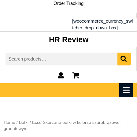
Skip
Order Tracking
to
content
[woocommerce_currency_swi
tcher_drop_down_box]
HR Review
Search
for:
My
shopping
Account
cart
O
M
Home
/
Botki
/ Ecco Skórzane botki w kolorze szarobrązowo-
granatowym