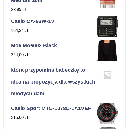
Medium 30ml
23,99
zł
Casio CA-53W-1V
164,84
zł
Moe Moe602 Black
224,00
zł
która przypomina babeczkę to
idealna propozycja dla wszystkich
młodych dam
Casio Sport MTD-1078D-1A1VEF
215,00
zł