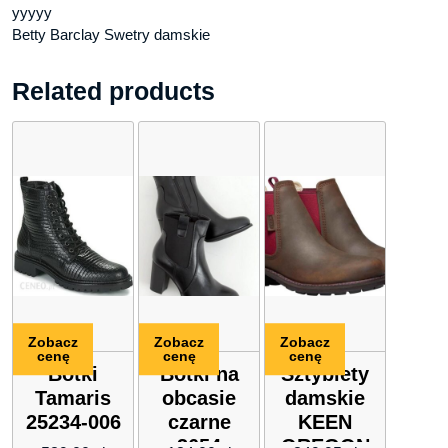
yyyyy
Betty Barclay Swetry damskie
Related products
Zobacz
Zobacz
Zobacz
cenę
cenę
cenę
Botki
Botki na
Sztyblety
Tamaris
obcasie
damskie
25234-006
czarne
KEEN
3654
OREGON