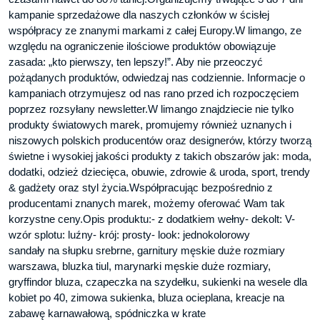
kampanie sprzedażowe dla naszych członków w ścisłej
współpracy ze znanymi markami z całej Europy.W limango, ze
względu na ograniczenie ilościowe produktów obowiązuje
zasada: „kto pierwszy, ten lepszy!”. Aby nie przeoczyć
pożądanych produktów, odwiedzaj nas codziennie. Informacje o
kampaniach otrzymujesz od nas rano przed ich rozpoczęciem
poprzez rozsyłany newsletter.W limango znajdziecie nie tylko
produkty światowych marek, promujemy również uznanych i
niszowych polskich producentów oraz designerów, którzy tworzą
świetne i wysokiej jakości produkty z takich obszarów jak: moda,
dodatki, odzież dziecięca, obuwie, zdrowie & uroda, sport, trendy
& gadżety oraz styl życia.Współpracując bezpośrednio z
producentami znanych marek, możemy oferować Wam tak
korzystne ceny.Opis produktu:- z dodatkiem wełny- dekolt: V-
wzór splotu: luźny- krój: prosty- look: jednokolorowy
sandały na słupku srebrne, garnitury męskie duże rozmiary
warszawa, bluzka tiul, marynarki męskie duże rozmiary,
gryffindor bluza, czapeczka na szydełku, sukienki na wesele dla
kobiet po 40, zimowa sukienka, bluza ocieplana, kreacje na
zabawę karnawałową, spódniczka w krate