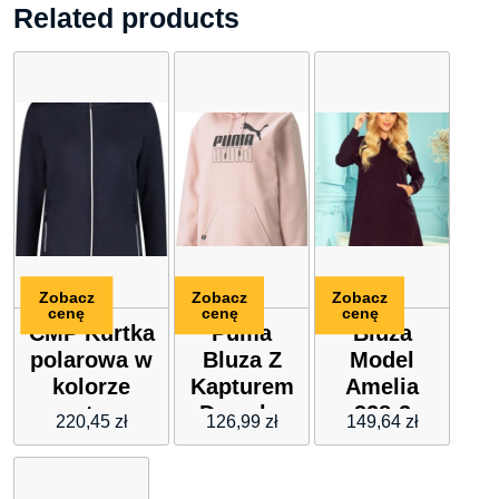
Related products
Zobacz
Zobacz
Zobacz
cenę
cenę
cenę
CMP Kurtka
Puma
Bluza
polarowa w
Bluza Z
Model
kolorze
Kapturem
Amelia
granatowym
Damska
328-2
220,45
zł
126,99
zł
149,64
zł
Core
Black
Power
Różowa