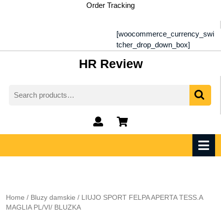
Skip
Order Tracking
to
content
[woocommerce_currency_swi
tcher_drop_down_box]
HR Review
Search
for:
My
shopping
Account
cart
O
M
Home
/
Bluzy damskie
/ LIUJO SPORT FELPA APERTA TESS.A
MAGLIA PL/VI/ BLUZKA