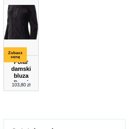
58954036
Zobacz
cenę
Polar
damski
bluza
Brugi
103,80
zł
2NE3
czarny
rozmiar L