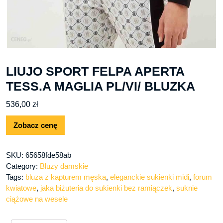
LIUJO SPORT FELPA APERTA
TESS.A MAGLIA PL/VI/ BLUZKA
536,00
zł
Zobacz cenę
SKU:
65658fde58ab
Category:
Bluzy damskie
Tags:
bluza z kapturem męska
,
eleganckie sukienki midi
,
forum
kwiatowe
,
jaka biżuteria do sukienki bez ramiączek
,
suknie
ciążowe na wesele