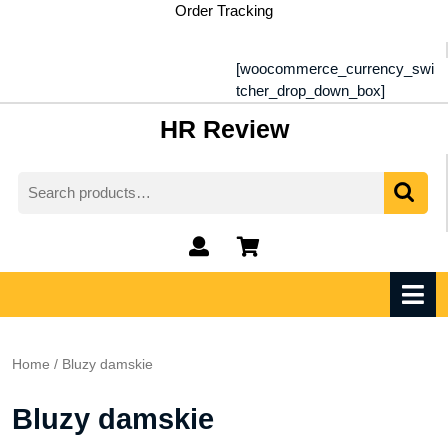
Skip
Order Tracking
to
content
[woocommerce_currency_swi
tcher_drop_down_box]
HR Review
Search
for:
My
shopping
Account
cart
O
M
Home
/ Bluzy damskie
Bluzy damskie