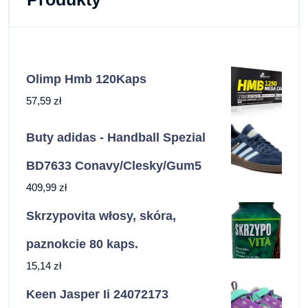
Olimp Hmb 120Kaps
57,59
zł
Buty adidas - Handball Spezial
BD7633 Conavy/Clesky/Gum5
409,99
zł
Skrzypovita włosy, skóra,
paznokcie 80 kaps.
15,14
zł
Keen Jasper Ii 24072173