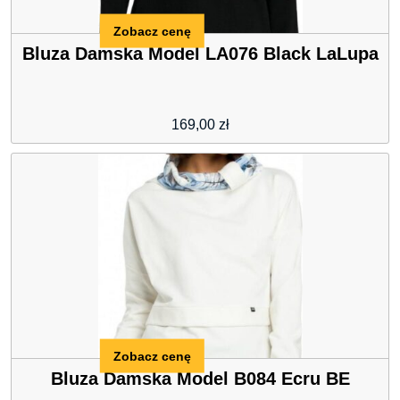
Zobacz cenę
Bluza Damska Model LA076 Black LaLupa
169,00
zł
Zobacz cenę
Bluza Damska Model B084 Ecru BE