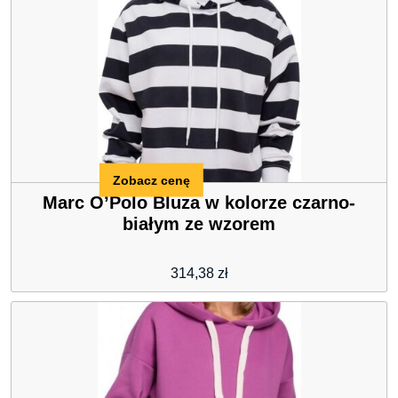
Zobacz cenę
Marc O’Polo Bluza w kolorze czarno-
białym ze wzorem
314,38
zł