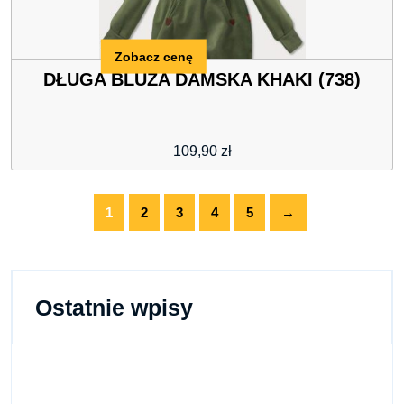
Zobacz cenę
DŁUGA BLUZA DAMSKA KHAKI (738)
109,90
zł
1
2
3
4
5
→
Ostatnie wpisy