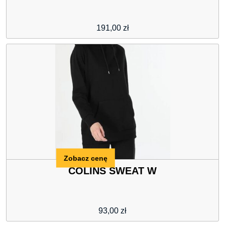
191,00
zł
Zobacz cenę
COLINS SWEAT W
93,00
zł