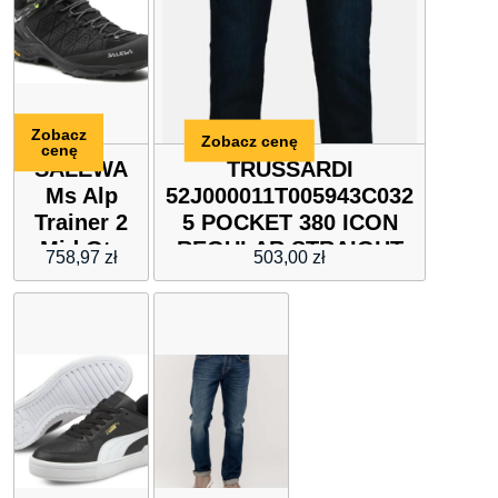
Zobacz
Zobacz cenę
cenę
SALEWA
TRUSSARDI
Ms Alp
52J000011T005943C032
Trainer 2
5 POCKET 380 ICON
Mid Gtx
REGULAR STRAIGHT
758,97
zł
503,00
zł
GORE
DENIM SPODNIE
TEX 61382
MĘSKIE
0971
Black