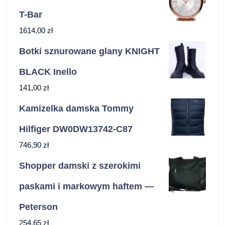
T-Bar
1614,00
zł
Botki sznurowane glany KNIGHT
BLACK Inello
141,00
zł
Kamizelka damska Tommy
Hilfiger DW0DW13742-C87
746,90
zł
Shopper damski z szerokimi
paskami i markowym haftem —
Peterson
254,65
zł