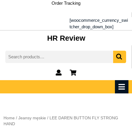
Skip
Order Tracking
to
content
[woocommerce_currency_swi
tcher_drop_down_box]
HR Review
Search
for:
My
shopping
Account
cart
O
M
Home
/
Jeansy męskie
/ LEE DAREN BUTTON FLY STRONG
HAND