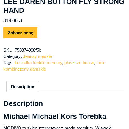
LEE DAREN BUTTON FLY STRONG
HAND
314,00
zł
Zobacz cenę
SKU:
758874998f5b
Category:
Jeansy męskie
Tags:
koszulka freddie mercury
,
płaszcze house
,
tanie
kombinezony damskie
Description
Description
Michael Michael Kors Torebka
MODIVO to sklep internetowy z modą premium. W swojej