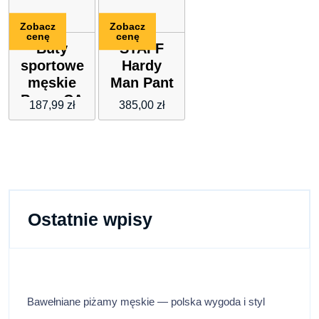
Zobacz
Zobacz
cenę
cenę
Buty
STAFF
sportowe
Hardy
męskie
Man Pant
Puma CA
187,99
zł
385,00
zł
PRO
CALSSIC
czarne
38019005
Ostatnie wpisy
Bawełniane piżamy męskie — polska wygoda i styl