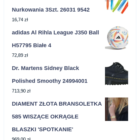
Nurkowania 3Szt. 26031 9542
16,74
zł
adidas Al Rihla League J350 Ball
H57795 Białe 4
72,89
zł
Dr. Martens Sidney Black
Polished Smoothy 24994001
713,90
zł
DIAMENT ZŁOTA BRANSOLETKA
585 WISZĄCE OKRĄGŁE
BLASZKI 'SPOTKANIE'
969,00
zł