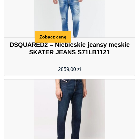
Zobacz cenę
DSQUARED2 – Niebieskie jeansy męskie
SKATER JEANS S71LB1121
2859,00
zł