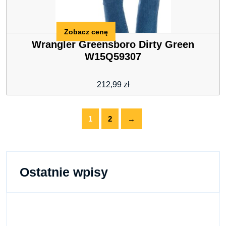
Zobacz cenę
Wrangler Greensboro Dirty Green
W15Q59307
212,99
zł
1
2
→
Ostatnie wpisy