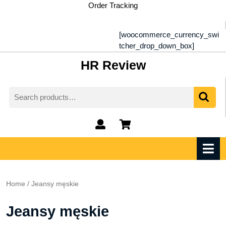
Skip
Order Tracking
to
content
[woocommerce_currency_swi
tcher_drop_down_box]
HR Review
Search
for:
My
shopping
Account
cart
O
M
Home
/ Jeansy męskie
Jeansy męskie