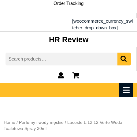
Skip
Order Tracking
to
content
[woocommerce_currency_swi
tcher_drop_down_box]
HR Review
Search
for:
My
shopping
Account
cart
O
M
Home
/
Perfumy i wody męskie
/ Lacoste L.12.12 Verte Woda
Toaletowa Spray 30ml