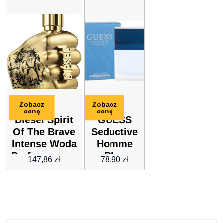
100ml
100 ml
Zobacz
Zobacz
cenę
cenę
Diesel Spirit
GUESS
Of The Brave
Seductive
Intense Woda
Homme
Perfumowana
Blue
147,86
zł
78,90
zł
75 Ml
Woda po
goleniu
100ml