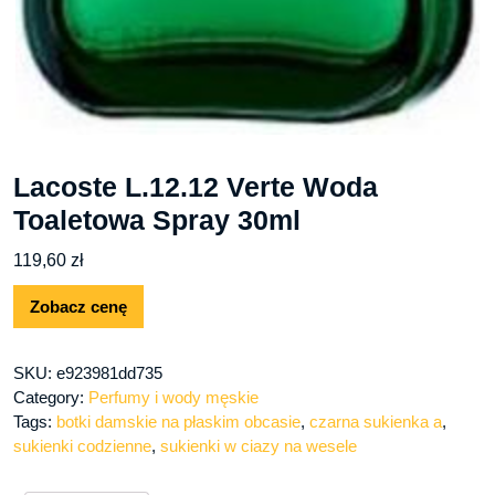
Lacoste L.12.12 Verte Woda
Toaletowa Spray 30ml
119,60
zł
Zobacz cenę
SKU:
e923981dd735
Category:
Perfumy i wody męskie
Tags:
botki damskie na płaskim obcasie
,
czarna sukienka a
,
sukienki codzienne
,
sukienki w ciazy na wesele