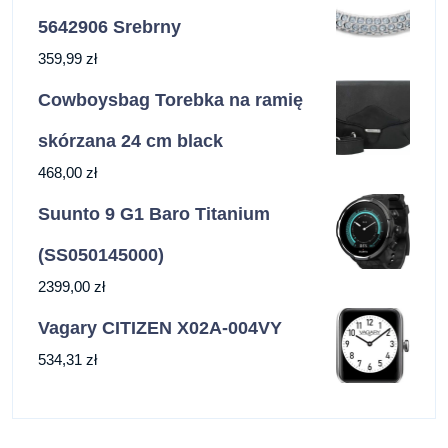
5642906 Srebrny
359,99
zł
Cowboysbag Torebka na ramię
skórzana 24 cm black
468,00
zł
Suunto 9 G1 Baro Titanium
(SS050145000)
2399,00
zł
Vagary CITIZEN X02A-004VY
534,31
zł