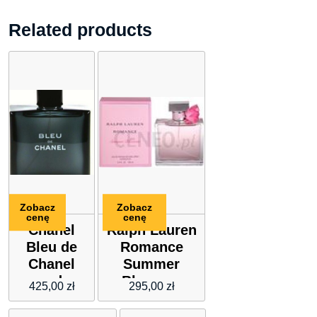
Related products
Zobacz
Zobacz
cenę
cenę
Chanel
Ralph Lauren
Bleu de
Romance
Chanel
Summer
woda
Blossom
425,00
zł
295,00
zł
toaletowa
woda
spray
perfumowana