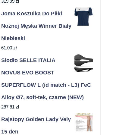
319,99
zł
Joma Koszulka Do Piłki
Nożnej Męska Winner Biały
Niebieski
61,00
zł
Siodło SELLE ITALIA
NOVUS EVO BOOST
SUPERFLOW L (id match - L3) FeC
Alloy Ø7, soft-tek, czarne (NEW)
287,81
zł
Rajstopy Golden Lady Vely
15 den