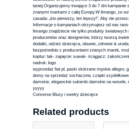
taniej.Organizujemy trwające 3 do 7 dni kampanie
znanymi markami z całej Europy.W limango, ze wz
zasada: „kto pierwszy, ten lepszy!”. Aby nie prze
Informacje o kampaniach otrzymujesz od nas rano
limango znajdziecie nie tylko produkty światowyc
producentów oraz designerów, którzy tworzą świetn
dodatki, odzież dziecięca, obuwie, zdrowie & uroda
bezpośrednio z producentami znanych marek, moż
kaptur: tak- zapięcie: suwak- ściągacz: zakończeni
nadruk: logo
wyprzedaż fiat pl, paski skórzane męskie allegro, g
domy na sprzedaż sochaczew, czapki szydełkowe, p
damskie, eleganckie sukienki damskie na wesele,
yyyyy
Converse Bluzy i swetry dziecięce
Related products