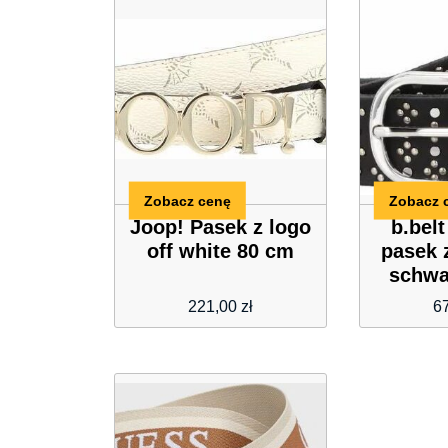
Zobacz cenę
Zobacz 
Joop! Pasek z logo
b.bel
off white 80 cm
pasek 
schwa
221,00
zł
6