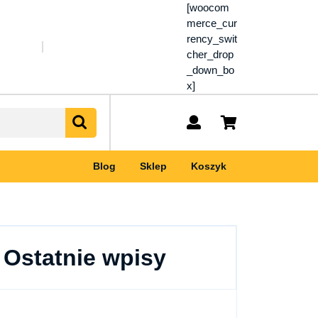
[woocom
merce_cur
rency_swit
cher_drop
_down_bo
x]
My
shopping
Account
cart
Blog
Sklep
Koszyk
Ostatnie wpisy