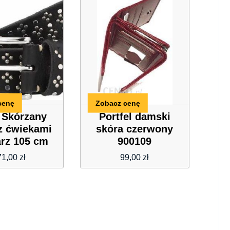
cenę
Zobacz cenę
t Skórzany
Portfel damski
z ćwiekami
skóra czerwony
rz 105 cm
900109
71,00
zł
99,00
zł