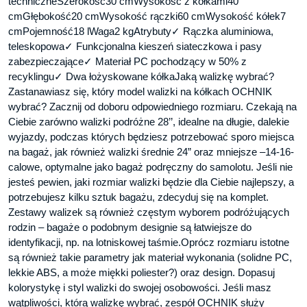
techniczneSzerokość30 cmWysokość z kółkami40
cmGłębokość20 cmWysokość rączki60 cmWysokość kółek7
cmPojemność18 lWaga2 kgAtrybuty✓ Rączka aluminiowa,
teleskopowa✓ Funkcjonalna kieszeń siateczkowa i pasy
zabezpieczające✓ Materiał PC pochodzący w 50% z
recyklingu✓ Dwa łożyskowane kółkaJaką walizkę wybrać?
Zastanawiasz się, który model walizki na kółkach OCHNIK
wybrać? Zacznij od doboru odpowiedniego rozmiaru. Czekają na
Ciebie zarówno walizki podróżne 28’’, idealne na długie, dalekie
wyjazdy, podczas których będziesz potrzebować sporo miejsca
na bagaż, jak również walizki średnie 24” oraz mniejsze –14-16-
calowe, optymalne jako bagaż podręczny do samolotu. Jeśli nie
jesteś pewien, jaki rozmiar walizki będzie dla Ciebie najlepszy, a
potrzebujesz kilku sztuk bagażu, zdecyduj się na komplet.
Zestawy walizek są również częstym wyborem podróżujących
rodzin – bagaże o podobnym designie są łatwiejsze do
identyfikacji, np. na lotniskowej taśmie.Oprócz rozmiaru istotne
są również takie parametry jak materiał wykonania (solidne PC,
lekkie ABS, a może miękki poliester?) oraz design. Dopasuj
kolorystykę i styl walizki do swojej osobowości. Jeśli masz
wątpliwości, którą walizkę wybrać, zespół OCHNIK służy