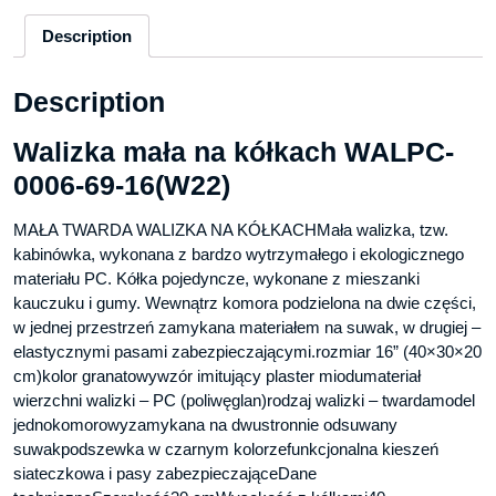
Description
Description
Walizka mała na kółkach WALPC-
0006-69-16(W22)
MAŁA TWARDA WALIZKA NA KÓŁKACHMała walizka, tzw.
kabinówka, wykonana z bardzo wytrzymałego i ekologicznego
materiału PC. Kółka pojedyncze, wykonane z mieszanki
kauczuku i gumy. Wewnątrz komora podzielona na dwie części,
w jednej przestrzeń zamykana materiałem na suwak, w drugiej –
elastycznymi pasami zabezpieczającymi.rozmiar 16” (40×30×20
cm)kolor granatowywzór imitujący plaster miodumateriał
wierzchni walizki – PC (poliwęglan)rodzaj walizki – twardamodel
jednokomorowyzamykana na dwustronnie odsuwany
suwakpodszewka w czarnym kolorzefunkcjonalna kieszeń
siateczkowa i pasy zabezpieczająceDane