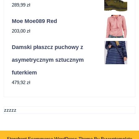
289,99
zł
Moe Moe089 Red
203,00
zł
Damski płaszcz puchowy z
asymetrycznym sztucznym
futerkiem
479,92
zł
zzzzz
Storefront Ecommerce WordPress Theme
By Buywptemplate