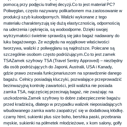
pomocą przy podjęciu trafnej decyzji.Co to jest materiał PC?
Poliwęglan, często nazywany polikarbonem ma zastosowanie w
produkcji szyb kuloodpornych. Walizki wykonane z tego
materiału charakteryzują się dużą elastycznością, odpornością
na uderzenia i pęknięcia, są wodoodporne. Dzięki swojej
wytrzymałości świetnie sprawdzą się jako bagaż nadawany do
luku bagażowego. Ze względu na wyjątkowe właściwości
tworzywa, walizki z poliwęglanu są najdroższe. Polecane są
szczególnie osobom często podróżującym.Co to jest zamek
TSAZamek szyfrowy TSA (Travel Sentry Approved) – niezbędny
dla osób podróżujących do Japonii, Australii, USA i Kanady,
gdzie prawo zezwala funkcjonariuszom na sprawdzenie danego
bagażu. Celnicy posiadają kluczyki, pozwalające przeprowadzić
bezinwazyjną kontrolę zawartości, jeśli walizka nie posiada
zamka TSA, najczęściej przecinają bagaż, nie zważając na
uszkodzenia.Zamek szyfrowy to dobre zabezpieczenie bagażu
przed kradzieżą, dlatego w przypadku walizek nieposiadających
wbudowanego zamka warto zaopatrzyć się w dodatkową kłódkę.
czarny html, sukienki plus size boho, bershka paski, przebrania
męskie, sukienki na półmetek młodzieżowe, x kom salony, golfy