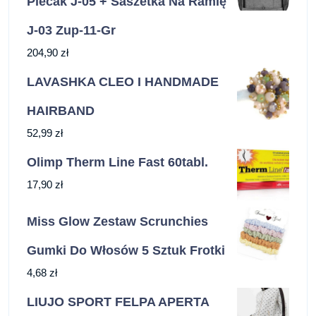
Plecak J-05 + Saszetka Na Ramię
J-03 Zup-11-Gr
204,90
zł
LAVASHKA CLEO I HANDMADE
HAIRBAND
52,99
zł
Olimp Therm Line Fast 60tabl.
17,90
zł
Miss Glow Zestaw Scrunchies
Gumki Do Włosów 5 Sztuk Frotki
4,68
zł
LIUJO SPORT FELPA APERTA