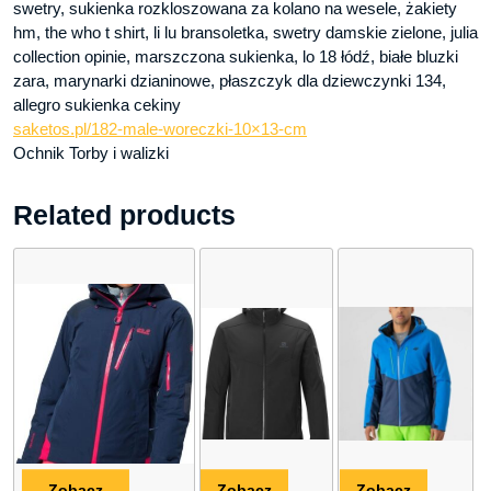
swetry, sukienka rozkloszowana za kolano na wesele, żakiety
hm, the who t shirt, li lu bransoletka, swetry damskie zielone, julia
collection opinie, marszczona sukienka, lo 18 łódź, białe bluzki
zara, marynarki dzianinowe, płaszczyk dla dziewczynki 134,
allegro sukienka cekiny
saketos.pl/182-male-woreczki-10×13-cm
Ochnik Torby i walizki
Related products
Zobacz
Zobacz
Zobacz