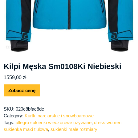
Kilpi Męska Sm0108Ki Niebieski
1559,00
zł
Zobacz cenę
SKU:
020c8bfac8de
Category:
Kurtki narciarskie i snowboardowe
Tags:
allegro sukienki wieczorowe uzywane
,
dress women
,
sukienka maxi tiulowa
,
sukienki małe rozmiary