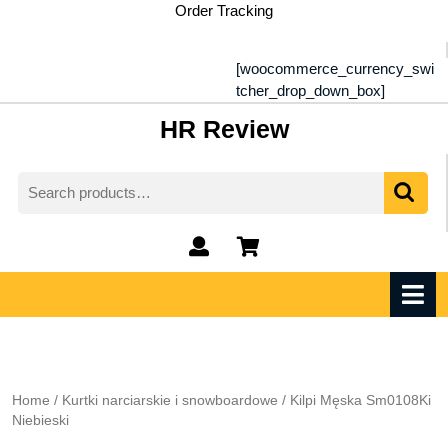
Skip
Order Tracking
to
content
[woocommerce_currency_swi
tcher_drop_down_box]
HR Review
Search
for:
My
shopping
Account
cart
O
M
Home
/
Kurtki narciarskie i snowboardowe
/ Kilpi Męska Sm0108Ki
Niebieski