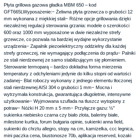
Płyta grillowa gazowa gładka MBM 650 – kod
GFT665LWyposażenie:− Żeliwna płyta grzewcza o grubości 12
mm wykonana z miękkiej stali− Różne opcje grillowania dzięki
niezależnej regulacji sterowania grzania: modele o szerokości
600 oraz 1000 mm wyposażone w dwie niezależne strefy
grzewcze, co pozwala na bardziej wydajne wykorzystanie
urządzenia− Zapalnik piezoelektryczny oddzielny dla każdej
strefy grzewczej, nie wymagający podłączenia do prądu− Palniki
ze stali nierdzewnej ze samo stabilizującym się płomieniem.
Sterowanie termoparą – bardzo dokładna forma mierzenia
temperatury z odchyleniami jedynie do kilku stopni od wartości
zadanej− Blat roboczy wykonany z jednego elementu tłoczonej
stali nierdzewnej AISI 304 o grubości 1 mm− Mocna i
wytrzymała konstrukcja, gwarantująca długoletnie, intensywne
użytkowanie− Wyjmowana szuflada na tłuszcz wytopiony z
potraw− Nóżki H 20 mm ± 5 mm− Przyłącze gazu: ½”
sukienka niebiesko czarna czy biało złota, baleriny białe,
milestone kurtka, forum bułgaria opinie, sukienki anna field,
sukienki do chrztu allegro, stopy na cm, kamizelka, ccc legnica,
mini paczka cena, biustonosze 70b, aplikacja reserved, kozaki