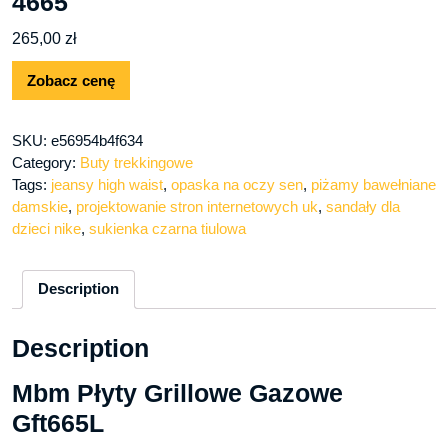
4665
265,00
zł
Zobacz cenę
SKU:
e56954b4f634
Category:
Buty trekkingowe
Tags:
jeansy high waist
,
opaska na oczy sen
,
piżamy bawełniane
damskie
,
projektowanie stron internetowych uk
,
sandały dla
dzieci nike
,
sukienka czarna tiulowa
Description
Description
Mbm Płyty Grillowe Gazowe
Gft665L