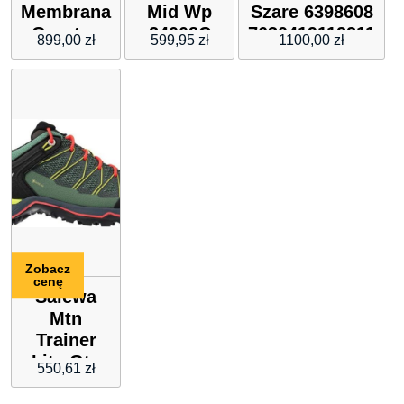
Membrana
Mid Wp
Szare 6398608
Goretex
24008C
7630419112211
899,00
zł
599,95
zł
1100,00
zł
Zielony
Zobacz
cenę
Salewa
Mtn
Trainer
Lite Gtx
550,61
zł
Women