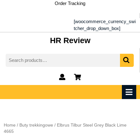
Skip
Order Tracking
to
content
[woocommerce_currency_swi
tcher_drop_down_box]
HR Review
Search
for:
My
shopping
Account
cart
O
M
Home
/
Buty trekkingowe
/ Elbrus Tilbur Steel Grey Black Lime
4665