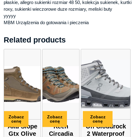
płaskie, allegro sukienki rozmiar 48 50, kolekcja sukienek, kurtki
roxy, sukienki wieczorowe duze rozmiary, meliski buty
yyyyy
MBM Urządzenia do gotowania i pieczenia
Related products
Zobacz
Zobacz
Zobacz
cenę
cenę
cenę
Aku Slope
Keen
On Cloudrock
Gtx Olive
Circadia
2 Waterproof