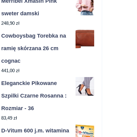
Merribel Xmasin Pink
sweter damski
248,90
zł
Cowboysbag Torebka na
ramię skórzana 26 cm
cognac
441,00
zł
Eleganckie Pikowane
Szpilki Czarne Rosanna :
Rozmiar - 36
83,49
zł
D-Vitum 600 j.m. witamina