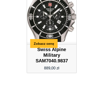
Zobacz cenę
Swiss Alpine
Military
SAM7040.9837
889,00
zł