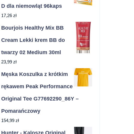
D dla niemowląt 96kaps
17,26
zł
Bourjois Healthy Mix BB
Cream Lekki krem BB do
twarzy 02 Medium 30ml
23,99
zł
Męska Koszulka z krótkim
rękawem Peak Performance
Original Tee G77692290_86Y –
Pomarańczowy
154,99
zł
Hunter - Kalosze Original