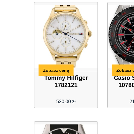
Zobacz cenę
Zobacz 
Tommy Hilfiger
Casio 
1782121
1078
520,00
zł
2