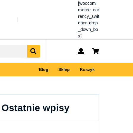
[woocom
merce_cur
rency_swit
cher_drop
_down_bo
x]
My
shopping
Account
cart
Blog
Sklep
Koszyk
Ostatnie wpisy