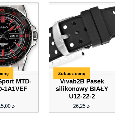
cenę
Zobacz cenę
Sport MTD-
Vivab2B Pasek
D-1A1VEF
silikonowy BIAŁY
U12-22-2
15,00
zł
26,25
zł