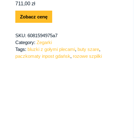
711,00
zł
Zobacz cenę
SKU:
6081594975a7
Category:
Zegarki
Tags:
bluzki z gołymi plecami
,
buty szare
,
paczkomaty inpost gdańsk
,
rozowe szpilki