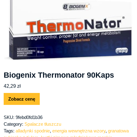
Biogenix Thermonator 90Kaps
42,29
zł
Zobacz cenę
SKU:
9febd0fd1b36
Category:
Spalacze tłuszczu
Tags:
alladynki spodnie
,
energia wewnętrzna wzory
,
granatowa