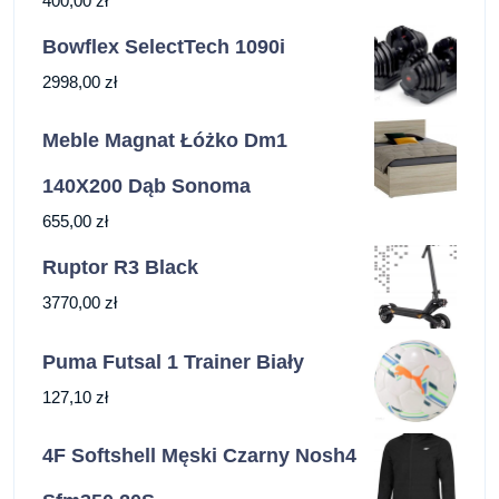
400,00
zł
Bowflex SelectTech 1090i
2998,00
zł
Meble Magnat Łóżko Dm1
140X200 Dąb Sonoma
655,00
zł
Ruptor R3 Black
3770,00
zł
Puma Futsal 1 Trainer Biały
127,10
zł
4F Softshell Męski Czarny Nosh4