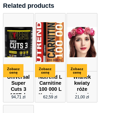
Related products
Zobacz
Zobacz
Zobacz
cenę
cenę
cenę
Universal
Nutrend L
Wianek
Super
Carnitine
kwiaty
Cuts 3
100 000 L
róże
130Tab
Karnityna
piwonie
94,71
zł
62,59
zł
21,00
zł
W Płynie
róż mat