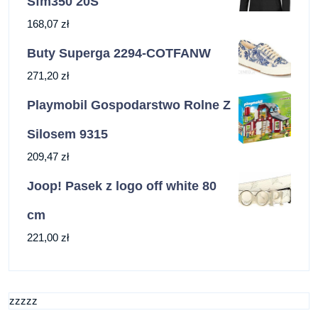
Sfm350 20S
168,07
zł
Buty Superga 2294-COTFANW
271,20
zł
Playmobil Gospodarstwo Rolne Z
Silosem 9315
209,47
zł
Joop! Pasek z logo off white 80
cm
221,00
zł
zzzzz