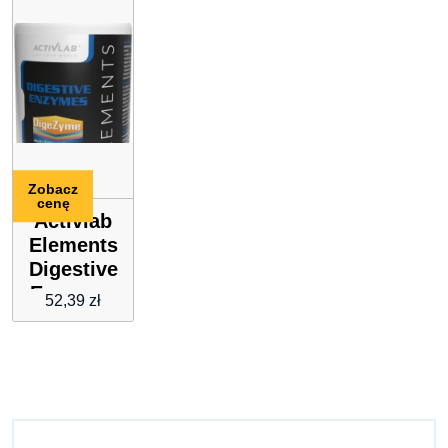
Zobacz
cenę
Activlab
Elements
Digestive
Enzymes
52,39
zł
90Kaps