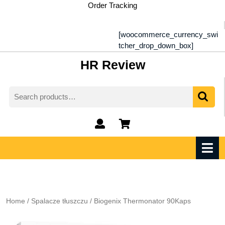
Skip
Order Tracking
to
content
[woocommerce_currency_swi
tcher_drop_down_box]
HR Review
Search
for:
My
shopping
Account
cart
O
M
Home
/
Spalacze tłuszczu
/ Biogenix Thermonator 90Kaps