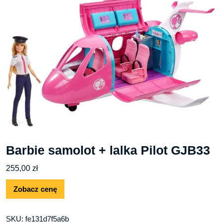
Barbie samolot + lalka Pilot GJB33
255,00
zł
Zobacz cenę
SKU:
fe131d7f5a6b