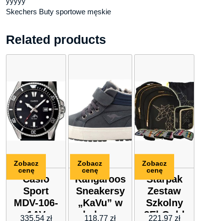
yyyyy
Skechers Buty sportowe męskie
Related products
Zobacz
Zobacz
Zobacz
cenę
cenę
cenę
Casio
Kangaroos
Starpak
Sport
Sneakersy
Zestaw
MDV-106-
„KaVu” w
Szkolny
1AV
kolorze
3El Gold
335,54
zł
118,77
zł
221,97
zł