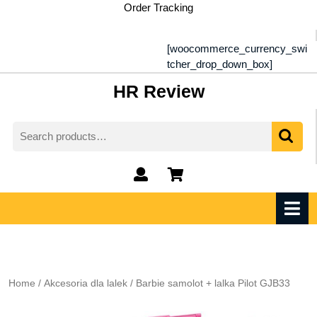
Skip
Order Tracking
to
content
[woocommerce_currency_swi
tcher_drop_down_box]
HR Review
Search
for:
My
shopping
Account
cart
O
M
Home
/
Akcesoria dla lalek
/ Barbie samolot + lalka Pilot GJB33