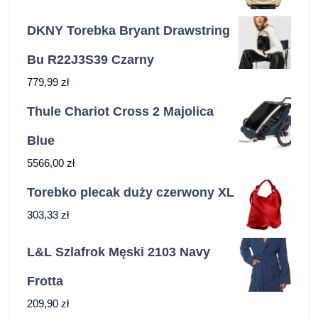
DKNY Torebka Bryant Drawstring
Bu R22J3S39 Czarny
779,99
zł
Thule Chariot Cross 2 Majolica
Blue
5566,00
zł
Torebko plecak duży czerwony XL
303,33
zł
L&L Szlafrok Męski 2103 Navy
Frotta
209,90
zł