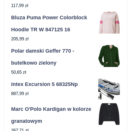
117,99
zł
Bluza Puma Power Colorblock
Hoodie TR W 847125 16
205,99
zł
Polar damski Geffer 770 -
butelkowo zielony
50,65
zł
Intex Excursion 5 68325Np
887,99
zł
Marc O'Polo Kardigan w kolorze
granatowym
267,71
zł