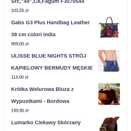
Src,"44",Ce,Fagum F3070544
103,55
zł
Gabs G3 Plus Handbag Leather
39 cm colori india
909,00
zł
ULISSE BLUE NIGHTS STRÓJ
KĄPIELOWY BERMUDY MĘSKIE
114,00
zł
Krótka Welurowa Bluza z
Wypustkami - Bordowa
199,90
zł
Lumarko Ciekawy Skórzany