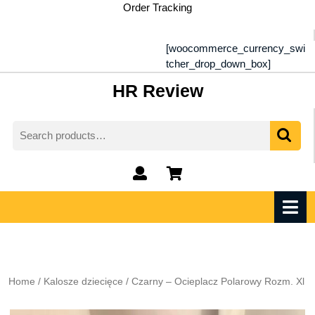
Skip
Order Tracking
to
content
[woocommerce_currency_swi
tcher_drop_down_box]
HR Review
Search
for:
My
shopping
Account
cart
O
M
Home
/
Kalosze dziecięce
/ Czarny – Ocieplacz Polarowy Rozm. Xl