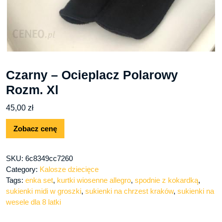
Czarny – Ocieplacz Polarowy
Rozm. Xl
45,00
zł
Zobacz cenę
SKU:
6c8349cc7260
Category:
Kalosze dziecięce
Tags:
enka set
,
kurtki wiosenne allegro
,
spodnie z kokardką
,
sukienki midi w groszki
,
sukienki na chrzest kraków
,
sukienki na
wesele dla 8 latki