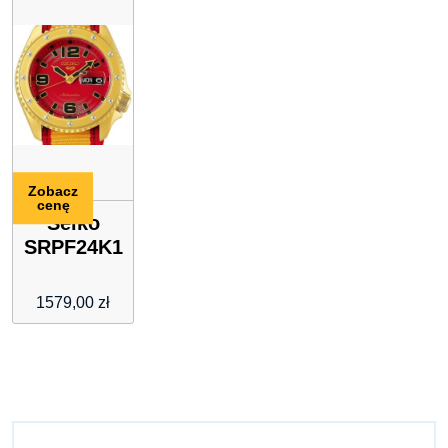
zielonym
Zobacz
cenę
Seiko
SRPF24K1
1579,00
zł