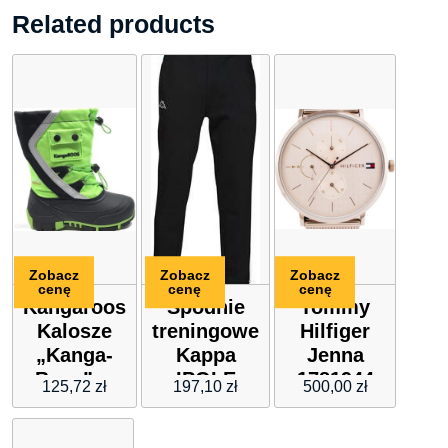
Related products
Zobacz
Zobacz
Zobacz
cenę
cenę
cenę
Kangaroos
Spodnie
Tommy
Kalosze
treningowe
Hilfiger
„Kanga-
Kappa
Jenna
Bean” w
IPOLE
1781944
125,72
zł
197,10
zł
500,00
zł
kolorze
czarno-