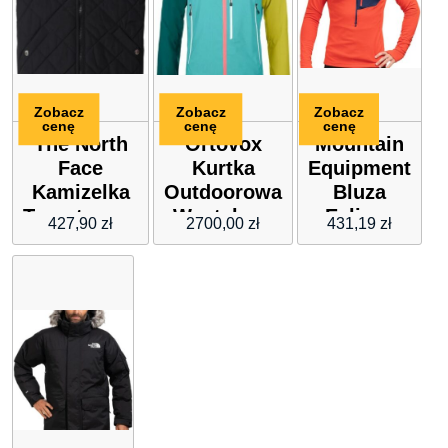
Zobacz
Zobacz
Zobacz
cenę
cenę
cenę
The North
Ortovox
Mountain
Face
Kurtka
Equipment
Kamizelka
Outdoorowa
Bluza
Turystyczna
Westalpen
Eclipse
427,90
zł
2700,00
zł
431,19
zł
Męska M
3L Jacket W
Hooded
Cuchillo
Ice
Zip
Insulated
Waterfall M
Tmagma
Vest Czarny
Medieval
Blue