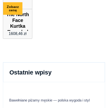
Zobacz
cenę
The North
Face
Kurtka
Recycled
1608,46
zł
Mcmurdo
Ostatnie wpisy
Bawełniane piżamy męskie — polska wygoda i styl