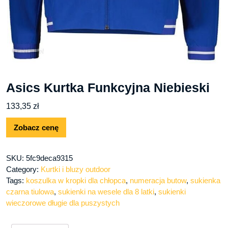
Asics Kurtka Funkcyjna Niebieski
133,35
zł
Zobacz cenę
SKU:
5fc9deca9315
Category:
Kurtki i bluzy outdoor
Tags:
koszulka w kropki dla chłopca
,
numeracja butow
,
sukienka
czarna tiulowa
,
sukienki na wesele dla 8 latki
,
sukienki
wieczorowe długie dla puszystych