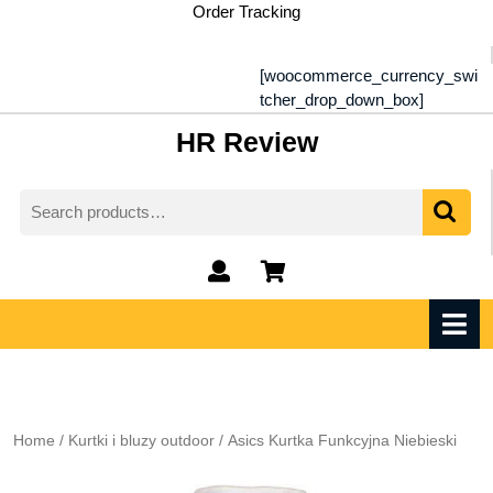
Skip
Order Tracking
to
content
[woocommerce_currency_swi
tcher_drop_down_box]
HR Review
Search
for:
My
shopping
Account
cart
O
M
Home
/
Kurtki i bluzy outdoor
/ Asics Kurtka Funkcyjna Niebieski