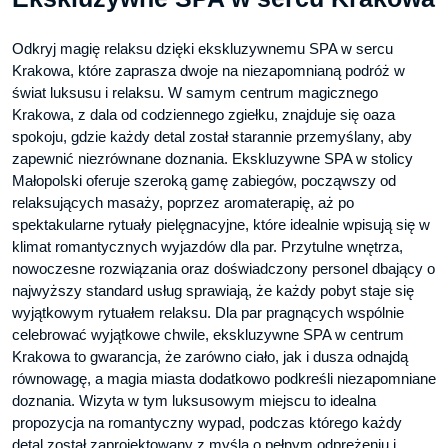
Odkryj magię relaksu dzięki ekskluzywnemu SPA w sercu
Krakowa, które zaprasza dwoje na niezapomnianą podróż w
świat luksusu i relaksu. W samym centrum magicznego
Krakowa, z dala od codziennego zgiełku, znajduje się oaza
spokoju, gdzie każdy detal został starannie przemyślany, aby
zapewnić niezrównane doznania. Ekskluzywne SPA w stolicy
Małopolski oferuje szeroką gamę zabiegów, począwszy od
relaksujących masaży, poprzez aromaterapię, aż po
spektakularne rytuały pielęgnacyjne, które idealnie wpisują się w
klimat romantycznych wyjazdów dla par. Przytulne wnętrza,
nowoczesne rozwiązania oraz doświadczony personel dbający o
najwyższy standard usług sprawiają, że każdy pobyt staje się
wyjątkowym rytuałem relaksu. Dla par pragnących wspólnie
celebrować wyjątkowe chwile, ekskluzywne SPA w centrum
Krakowa to gwarancja, że zarówno ciało, jak i dusza odnajdą
równowagę, a magia miasta dodatkowo podkreśli niezapomniane
doznania. Wizyta w tym luksusowym miejscu to idealna
propozycja na romantyczny wypad, podczas którego każdy
detal został zaprojektowany z myślą o pełnym odprężeniu i