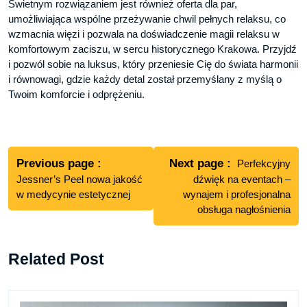
Świetnym rozwiązaniem jest również oferta dla par,
umożliwiająca wspólne przeżywanie chwil pełnych relaksu, co
wzmacnia więzi i pozwala na doświadczenie magii relaksu w
komfortowym zaciszu, w sercu historycznego Krakowa. Przyjdź
i pozwól sobie na luksus, który przeniesie Cię do świata harmonii
i równowagi, gdzie każdy detal został przemyślany z myślą o
Twoim komforcie i odprężeniu.
Nawigacja
wpisu
Previous
Next
Previous page
Next page
Perfekcyjny
post:
post:
Jessner’s Peel nowa jakość
dźwięk na eventach –
w medycynie estetycznej
wynajem i profesjonalna
obsługa nagłośnienia
Related Post