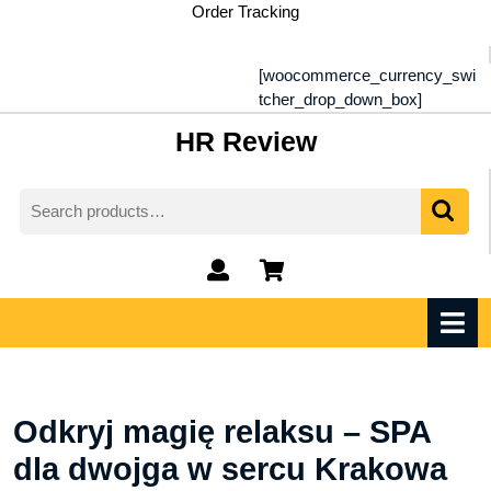
Skip
Order Tracking
to
content
[woocommerce_currency_swi
tcher_drop_down_box]
HR Review
Search
for:
My
shopping
Account
cart
O
M
Odkryj magię relaksu – SPA
dla dwojga w sercu Krakowa