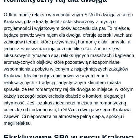
Odkryj magię relaksu w romantycznym SPA dla dwojga w sercu
Krakowa, gdzie każdy detal został stworzony z myślą o
przyjemności i wyjątkowym doświadczeniu dla par. To miejsce,
będące prawdziwym rajem dla dwojga, oferuje szeroki wachlarz
zabiegów i terapii, które przywracają harmonię ciała i umysłu, a
jednocześnie wzmacniają uczucie bliskości. Zanurz się w
luksusowych rytuałach spa, relaksujących masażach i kąpielach
aromatycznych olejków, które pozostawią niezapomniane
wspomnienia z pobytu w jednym z najpiękniejszych zakątków
Krakowa. Idealne połączenie nowoczesnych technik
relaksacyjnych z tradycją i artystycznym klimatem miasta
sprawia, że ten romantyczny raj dla dwojga to miejsce, w którym
każdy szczegół odzwierciedla dbałość o komfort, elegancję i
intymność. Jeśli szukasz idealnego miejsca na romantyczną
ucieczkę od codzienności, to SPA dla dwojga w sercu Krakowa
zapewni Ci niepowtarzalną atmosferę pełną ciepła, spokoju i
magii relaksu.
Ekskluzywne SPA w sercu Krakowa