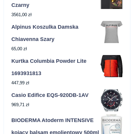
Czarny
3561,00
zł
Alpinus Koszulka Damska
Chiavenna Szary
65,00
zł
Kurtka Columbia Powder Lite
1693931813
447,99
zł
Casio Edifice EQS-920DB-1AV
969,71
zł
BIODERMA Atoderm INTENSIVE
kojący balsam emolientowy 500ml