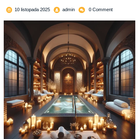
10
Odkryj
10 listopada 2025
admin
0 Comment
listopada
magię
2025
relaksu
–
SPA
dla
dwojga
w
sercu
Krakowa