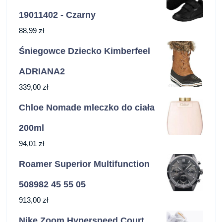
19011402 - Czarny
88,99
zł
Śniegowce Dziecko Kimberfeel
ADRIANA2
339,00
zł
Chloe Nomade mleczko do ciała
200ml
94,01
zł
Roamer Superior Multifunction
508982 45 55 05
913,00
zł
Nike Zoom Hyperspeed Court