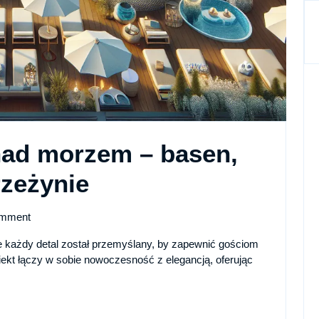
nad morzem – basen,
Luksusowy
rzeżynie
hotel
mment
nad
e każdy detal został przemyślany, by zapewnić gościom
iekt łączy w sobie nowoczesność z elegancją, oferując
morzem
–