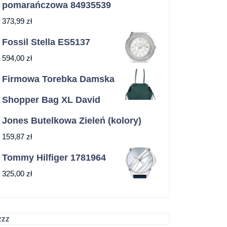
pomarańczowa 84935539
373,99
zł
Fossil Stella ES5137
594,00
zł
Firmowa Torebka Damska
Shopper Bag XL David
Jones Butelkowa Zieleń (kolory)
159,87
zł
Tommy Hilfiger 1781964
325,00
zł
zzz