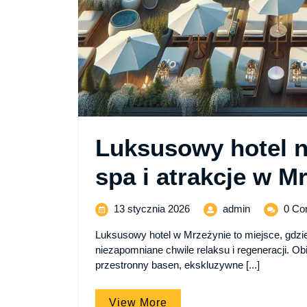
Luksusowy hotel 
spa i atrakcje w M
13
Luksusowy
13 stycznia 2026
admin
0 Co
stycznia
hotel
Luksusowy hotel w Mrzeżynie to miejsce, gdzi
2026
nad
niezapomniane chwile relaksu i regeneracji. Ob
morzem
przestronny basen, ekskluzywne [...]
–
basen,
spa
View
View More