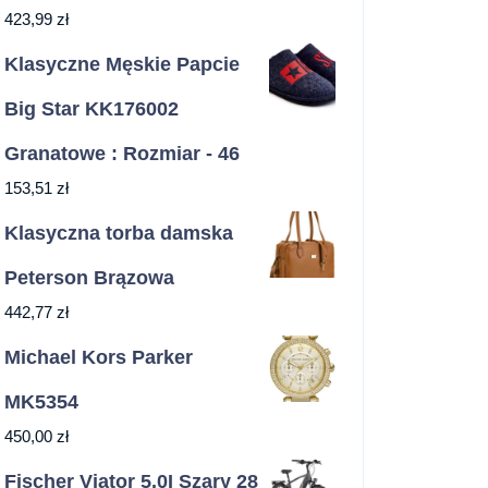
423,99
zł
Klasyczne Męskie Papcie
Big Star KK176002
Granatowe : Rozmiar - 46
153,51
zł
Klasyczna torba damska
Peterson Brązowa
442,77
zł
Michael Kors Parker
MK5354
450,00
zł
Fischer Viator 5.0I Szary 28