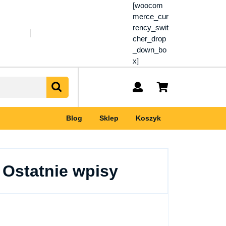
[woocom
merce_cur
rency_swit
cher_drop
_down_bo
x]
My
shopping
Account
cart
Blog
Sklep
Koszyk
Ostatnie wpisy