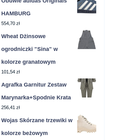
Obuwie adidas Originals
ing
HAMBURG
ów
554,70
zł
Wheat Dżinsowe
arek
ogrodniczki "Sina" w
kolorze granatowym
dź
101,54
zł
ne
Agrafka Garnitur Zestaw
ązanie
Marynarka+Spodnie Krata
256,41
zł
Wojas Skórzane trzewiki w
ego
kolorze beżowym
tu