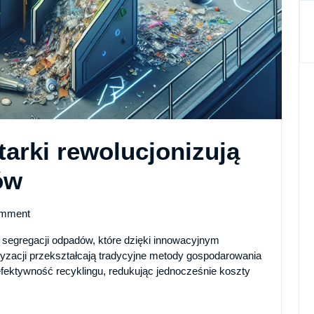
arki rewolucjonizują
Innowacyjne
ów
zgniatarki
mment
rewolucjonizują
 segregacji odpadów, które dzięki innowacyjnym
ują
yzacji przekształcają tradycyjne metody gospodarowania
segregację
ektywność recyklingu, redukując jednocześnie koszty
odpadów