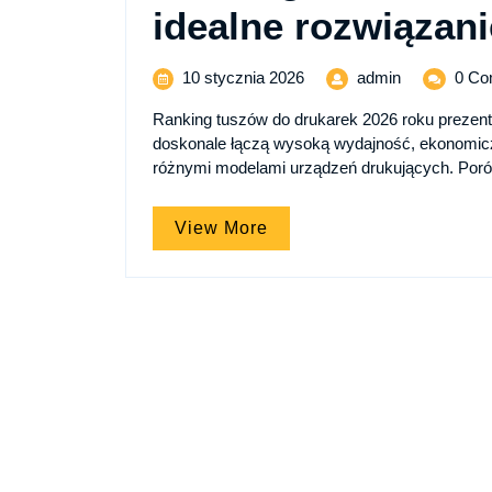
idealne rozwiązani
10
Ranking
10 stycznia 2026
admin
0 Co
stycznia
tuszów
Ranking tuszów do drukarek 2026 roku prezent
2026
do
doskonale łączą wysoką wydajność, ekonomicz
drukarek
różnymi modelami urządzeń drukujących. Porów
2026
Znajdź
idealne
View
View More
rozwiązanie
More
dla
swojego
sprzętu