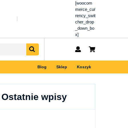
[woocom
merce_cur
rency_swit
cher_drop
_down_bo
x]
My
shopping
Account
cart
Blog
Sklep
Koszyk
Ostatnie wpisy