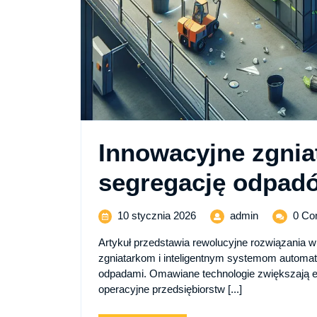
Innowacyjne zgniat
segregację odpad
10
Innowacyjne
10 stycznia 2026
admin
0 Co
stycznia
zgniatarki
Artykuł przedstawia rewolucyjne rozwiązania w
2026
rewolucjoniz
zgniatarkom i inteligentnym systemom automat
segregację
odpadami. Omawiane technologie zwiększają ef
odpadów
operacyjne przedsiębiorstw [...]