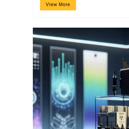
View
View More
More