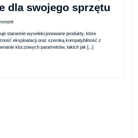
Rank
e dla swojego sprzętu
tusz
mment
do
uje starannie wyselekcjonowane produkty, które
ność eksploatacji oraz szeroką kompatybilność z
druk
nanie kluczowych parametrów, takich jak [...]
2026
Znaj
ideal
rozwi
dla
swoj
sprzę