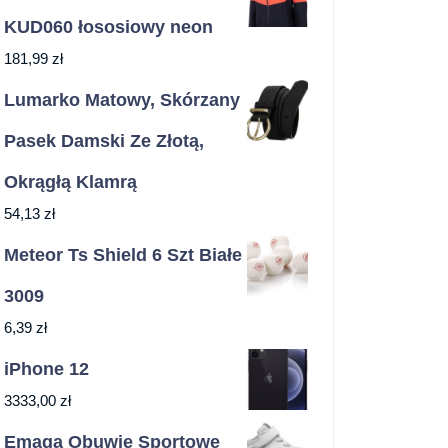
KUD060 łososiowy neon
181,99
zł
Lumarko Matowy, Skórzany
Pasek Damski Ze Złotą,
Okrągłą Klamrą
54,13
zł
Meteor Ts Shield 6 Szt Białe
3009
6,39
zł
iPhone 12
3333,00
zł
Emaga Obuwie Sportowe