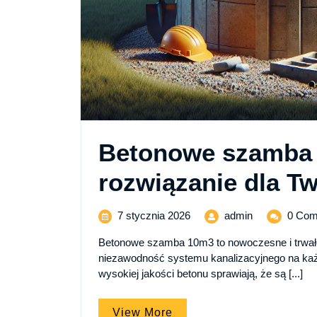
Betonowe szamba 
rozwiązanie dla Tw
7
Betonowe
7 stycznia 2026
admin
0 Com
stycznia
szamba
Betonowe szamba 10m3 to nowoczesne i trwałe
2026
10m3
niezawodność systemu kanalizacyjnego na każde
–
wysokiej jakości betonu sprawiają, że są [...]
niezawodne
rozwiązanie
dla
View
View More