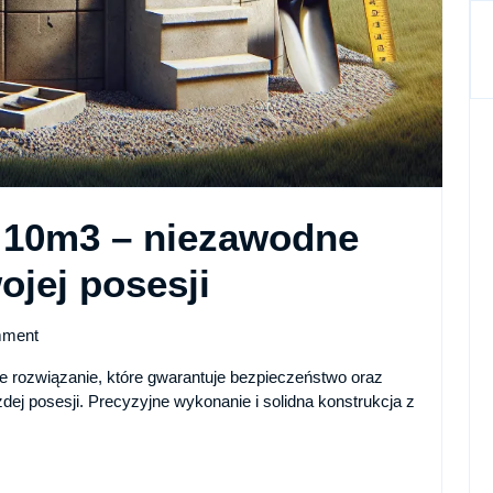
10m3 – niezawodne
Betonowe
ojej posesji
szamba
ment
10m3
 rozwiązanie, które gwarantuje bezpieczeństwo oraz
j posesji. Precyzyjne wykonanie i solidna konstrukcja z
–
niezawodne