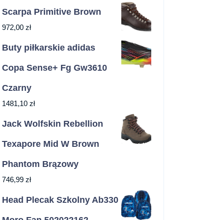
Scarpa Primitive Brown
972,00
zł
Buty piłkarskie adidas
Copa Sense+ Fg Gw3610
Czarny
1481,10
zł
Jack Wolfskin Rebellion
Texapore Mid W Brown
Phantom Brązowy
746,99
zł
Head Plecak Szkolny Ab330