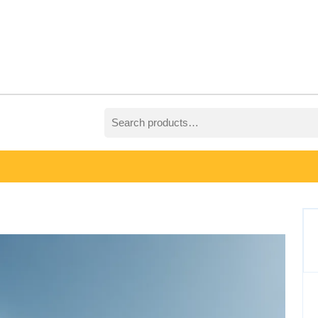
Search
for: