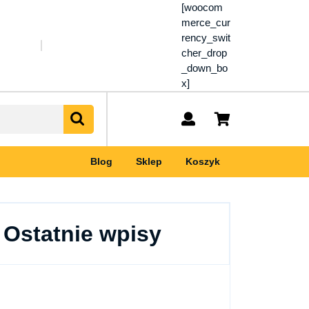
[woocom
merce_cur
rency_swit
cher_drop
_down_bo
x]
My
shopping
Account
cart
Blog
Sklep
Koszyk
Ostatnie wpisy