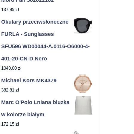
Moro Fan 502022162
137,99
zł
Okulary przeciwsłoneczne
FURLA - Sunglasses
SFU596 WD00044-A.0116-O6000-4-
401-20-CN-D Nero
1049,00
zł
Michael Kors MK4379
382,81
zł
Marc O'Polo Lniana bluzka
w kolorze białym
172,15
zł