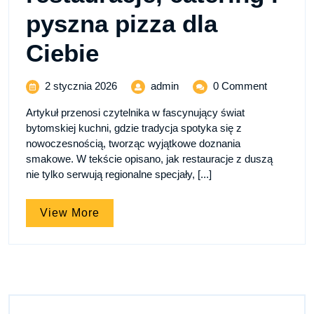
pyszna pizza dla
Smak
Ciebie
Bytomia
2
Smak
2 stycznia 2026
admin
0 Comment
stycznia
Bytomia
–
Artykuł przenosi czytelnika w fascynujący świat
2026
–
bytomskiej kuchni, gdzie tradycja spotyka się z
restauracje,
restauracje,
nowoczesnością, tworząc wyjątkowe doznania
catering
smakowe. W tekście opisano, jak restauracje z duszą
catering
i
nie tylko serwują regionalne specjały, [...]
pyszna
i
pizza
dla
View
View More
pyszna
Ciebie
More
pizza
dla