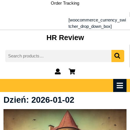
Skip
Order Tracking
to
content
[woocommerce_currency_swi
tcher_drop_down_box]
HR Review
Search
for:
My
shopping
Account
cart
O
M
Dzień:
2026-01-02