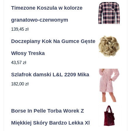
Timezone Koszula w kolorze
granatowo-czerwonym
139,45
zł
Doczepiany Kok Na Gumce Gęste
Włosy Treska
43,57
zł
Szlafrok damski L&L 2209 Mika
182,00
zł
Borse In Pelle Torba Worek Z
Miękkiej Skóry Bardzo Lekka Xl