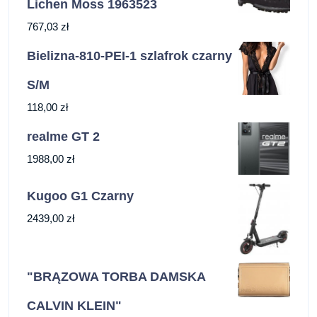
Lichen Moss 1963523
767,03
zł
Bielizna-810-PEI-1 szlafrok czarny
S/M
118,00
zł
realme GT 2
1988,00
zł
Kugoo G1 Czarny
2439,00
zł
"BRĄZOWA TORBA DAMSKA
CALVIN KLEIN"