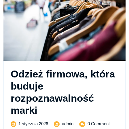
Odzież firmowa, która
buduje
rozpoznawalność
Odzież
marki
firmowa,
1
Odzież
1 stycznia 2026
admin
0 Comment