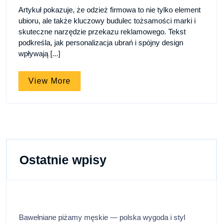
stycznia
firmowa,
która
Artykuł pokazuje, że odzież firmowa to nie tylko element
2026
która
ubioru, ale także kluczowy budulec tożsamości marki i
buduje
buduje
skuteczne narzędzie przekazu reklamowego. Tekst
rozpoznawalność
podkreśla, jak personalizacja ubrań i spójny design
rozpoznawalność
marki
wpływają [...]
marki
View
View More
More
Ostatnie wpisy
Bawełniane piżamy męskie — polska wygoda i styl