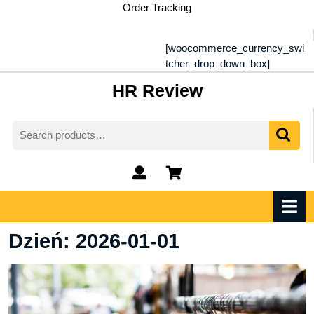
Skip
Order Tracking
to
content
[woocommerce_currency_swi
tcher_drop_down_box]
HR Review
Search
for:
My
shopping
Account
cart
O
M
Dzień:
2026-01-01